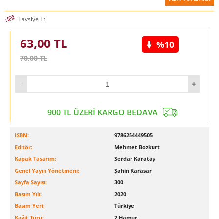
Tavsiye Et
63,00
TL
%10
70,00
TL
900 TL ÜZERİ KARGO BEDAVA
ISBN:
9786254449505
Editör:
Mehmet Bozkurt
Kapak Tasarım:
Serdar Karataş
Genel Yayın Yönetmeni:
Şahin Karasar
Sayfa Sayısı:
300
Basım Yılı:
2020
Basım Yeri:
Türkiye
Kağıt Türü:
2.Hamur