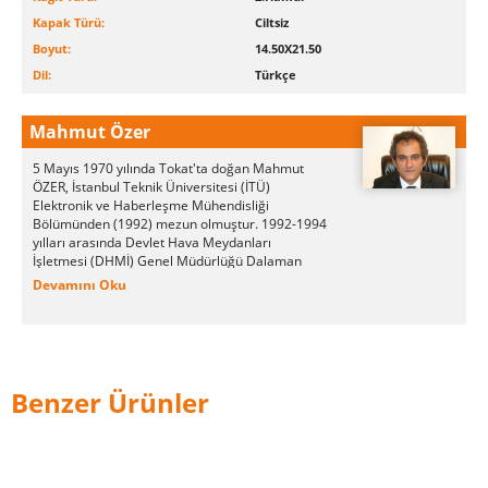
Kapak Türü:
Ciltsiz
Boyut:
14.50X21.50
Dil:
Türkçe
Mahmut Özer
5 Mayıs 1970 yılında Tokat'ta doğan Mahmut
ÖZER, İstanbul Teknik Üniversitesi (İTÜ)
Elektronik ve Haberleşme Mühendisliği
Bölümünden (1992) mezun olmuştur. 1992-1994
yılları arasında Devlet Hava Meydanları
İşletmesi (DHMİ) Genel Müdürlüğü Dalaman
Havalimanında Elektronik Mühendisi olarak
Devamını Oku
görev yapmıştır. Yüksek Lisans ve Doktorasını
Karadeniz Teknik Üniversitesi (KTÜ), Fen
Bilimleri Enstitüsü Elektrik-Elektronik
Mühendisliği Anabilim Dalında sırasıyla 1996 ve
2001 yıllarında tamamlamıştır. 1994-2002 yılları
arasında Gazi Osmanpaşa Üniversitesinde
Benzer Ürünler
Öğretim Görevlisi, 2002-2010 yılları arasında
Zonguldak Karaelmas Üniversitesi Mühendislik
Fakültesi Elektrik-Elektronik Mühendisliğinde
öğretim üyesi olarak görev yapmıştır.