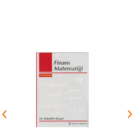
28 Kasım 2010-4 Ekim 2017 tarihleri arasında
Zonguldak Bülent Ecevit Üniversitesi Rektörü
olan Özer, 1 Ağustos 2015-1 Ağustos 2016
tarihleri arasında Üniversitelerarası Kurul (ÜAK)
Başkanlığı yapmıştır. Mesleki Yeterlilik Kurumu
(MYK) Yönetim Kurulu Üyeliği ve Başkan vekilliği
ve Türk Standartları Enstitüsü (TSE) Genel Kurul
Üyeliği görevlerini de yürüten Özer, 4 Ekim 2017
tarihinde Ölçme, Seçme ve Yerleştirme Merkezi
(ÖSYM) Başkanlığı görevine atanmıştır. Özer, 8
Ağustos 2018 - 5 Ağustos 2021 tarihleri arasında
Millî Eğitim Bakanlığı Bakan Yardımcılığı görevini
yürütmüştür. 6 Ağustos 2021 tarihinde Millî
Eğitim Bakanı olarak atanmıştır.