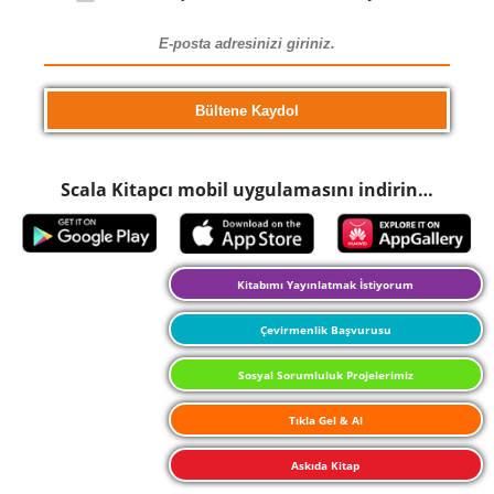
Scala Kitapcı mobil uygulamasını indirin…
Kitabımı Yayınlatmak İstiyorum
Çevirmenlik Başvurusu
Sosyal Sorumluluk Projelerimiz
Tıkla Gel & Al
Askıda Kitap