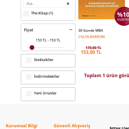
%1
The Kitap
(1)
indirim
Fiyat
30 Günde MBA
COLIN BARROW
153 TL
-
153 TL
170,00 TL
153,00 TL
Stoktakiler
Toplam 1 ürün görü
İndirimdekiler
Yeni Ürünler
Kurumsal Bilgi
Güvenli Alışveriş
https://w