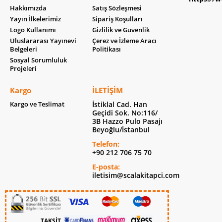
Hakkımızda
Satış Sözleşmesi
Yayın İlkelerimiz
Sipariş Koşulları
Logo Kullanımı
Gizlilik ve Güvenlik
Uluslararası Yayınevi
Çerez ve İzleme Aracı
Belgeleri
Politikası
Sosyal Sorumluluk
Projeleri
Kargo
İLETIŞIM
Kargo ve Teslimat
İstiklal Cad. Han
Geçidi Sok. No:116/
3B Hazzo Pulo Pasajı
Beyoğlu/İstanbul
Telefon:
+90 212 706 75 70
E-posta:
iletisim@scalakitapci.com
TAKSİT