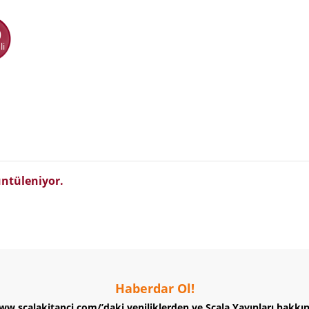
0
li
ntüleniyor.
Haberdar Ol!
ww.scalakitapci.com/’daki yeniliklerden ve Scala Yayınları hakkı