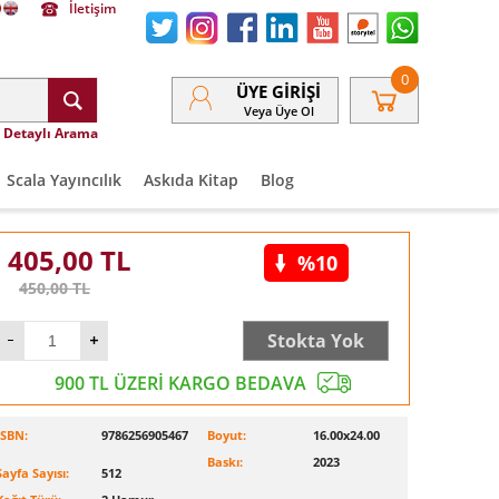
İletişim
0
ÜYE GIRIŞI
Veya Üye Ol
Detaylı Arama
Scala Yayıncılık
Askıda Kitap
Blog
405,00
TL
%10
450,00
TL
Stokta Yok
900 TL ÜZERİ KARGO BEDAVA
ISBN:
9786256905467
Boyut:
16.00x24.00
Baskı:
2023
Sayfa Sayısı:
512