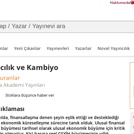
Hakkımızda
nlar
Yeni Çıkanlar
Yayınevleri
Yazarlar
Novel Yayıncılık
cılık ve Kambiyo
Duranlar
 Akademi Yayınları
Stoklara düşünce haber ver
çıklaması
ılda, finansallaşma denen şeyin eşlik ettiği ve desteklediği
r ekonomik küreselleşme sürecine tanık olduk. Ulusal finansal
n büyümesi tarihsel olarak ulusal ekonomik büyüme için kritik
p olmuştur. Kişi başına reel GSYİH büyümesinin yıllık