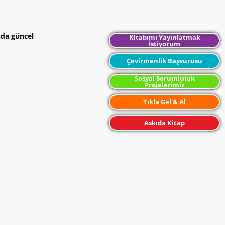
nda güncel
Kitabımı Yayınlatmak
İstiyorum
Çevirmenlik Başvurusu
Sosyal Sorumluluk
Projelerimiz
Tıkla Gel & Al
Askıda Kitap