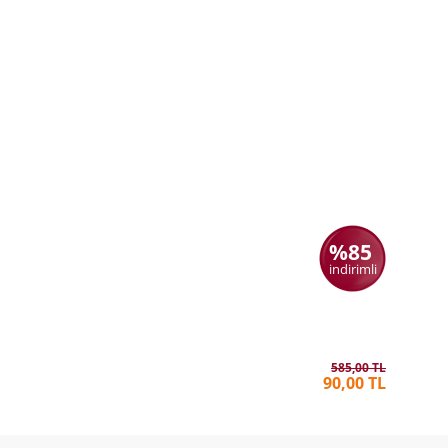
%85
indirimli
Paranın 
ESWAR S
585,00 TL
90,00 TL