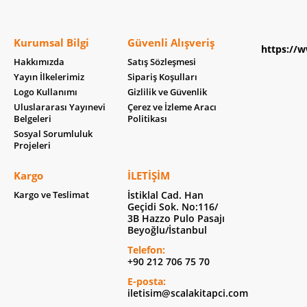
Kurumsal Bilgi
Güvenli Alışveriş
https://w
Hakkımızda
Satış Sözleşmesi
Yayın İlkelerimiz
Sipariş Koşulları
Logo Kullanımı
Gizlilik ve Güvenlik
Uluslararası Yayınevi
Çerez ve İzleme Aracı
Belgeleri
Politikası
Sosyal Sorumluluk
Projeleri
Kargo
İLETIŞIM
Kargo ve Teslimat
İstiklal Cad. Han
Geçidi Sok. No:116/
3B Hazzo Pulo Pasajı
Beyoğlu/İstanbul
Telefon:
+90 212 706 75 70
E-posta:
iletisim@scalakitapci.com