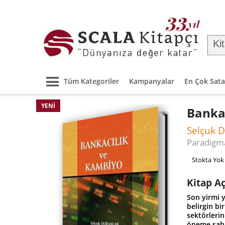
Tüm Kategoriler
Kampanyalar
En Çok Sata
YENI
Banka
Selçuk 
Paradigma
Stokta Yok
Kitap A
Son yirmi y
belirgin bi
sektörleri
öneme sahi