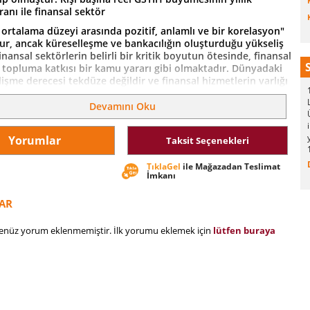
anı ile finansal sektör
 ortalama düzeyi arasında pozitif, anlamlı ve bir korelasyon"
r, ancak küreselleşme ve bankacılığın oluşturduğu yükseliş
ansal sektörlerin belirli bir kritik boyutun ötesinde, finansal
n topluma katkısı bir kamu yararı gibi olmaktadır. Dünyadaki
lişme derecesi tekdüze değildir ve finansal hizmetlerin varlığı
ölgeye değişmektedir. Finansal gelişmenin düşük olduğu
finans, yalnızca sınırlı hizmetler sunabilmektedir. Finansal
Devamını Oku
n boyutuna ve verimliliğine odaklanmak gerekir. Bankacılık
kelerin büyümesine yadsınamaz bir paya sahiptir. Ülkemizde
Yorumlar
Taksit Seçenekleri
sektörü 1999 yılı ve sonrasında hızlı bir seyir izlemiştir.
DDK kuruluş ve faaliyet izinleri ile bu hızlı sürece yardımcı
TıklaGel
ile Mağazadan Teslimat
SF’ ye devir olan bankalardan hisse satışı gerçekleştirmiştir.
İmkanı
 sıra ABD‘de banka
şanmıştır.
AR
henüz yorum eklenmemiştir. İlk yorumu eklemek için
lütfen buraya