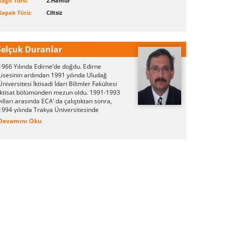
Kağıt Türü:
2.Hamur
Kapak Türü:
Ciltsiz
Selçuk Duranlar
1
966 Yılında Edirne’de doğdu. Edirne
Lisesinin ardından 1991 yılında Uludağ
Üniversitesi İktisadi İdari Bilimler Fakültesi
iktisat bölümünden mezun oldu. 1991-1993
yılları arasında ECA’ da çalıştıktan sonra,
1994 yılında Trakya Üniversitesinde
çalışmaya başladı. 1999 yılından beri Trakya
Devamını Oku
Üniversitesi Havsa MYO Bankacılık
Programında öğretim görevlisi olarak
çalışmaktadır. Evli ve Ege Ataol adında bir
oğlu, Ece Naz adında bir kızı vardır.