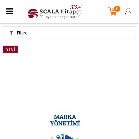
0
Filtre
YENI