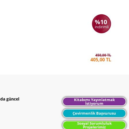
%10
indirimli
Küresel 
ÇIĞDEM 
450,00 TL
405,00 TL
nda güncel
Kitabımı Yayınlatmak
İstiyorum
Çevirmenlik Başvurusu
Sosyal Sorumluluk
Projelerimiz