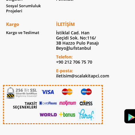
Sosyal Sorumluluk
Projeleri
Kargo
İLETIŞIM
Kargo ve Teslimat
İstiklal Cad. Han
Geçidi Sok. No:116/
3B Hazzo Pulo Pasajı
Beyoğlu/İstanbul
Telefon:
+90 212 706 75 70
E-posta:
iletisim@scalakitapci.com
TAKSİT
SEÇENEKLERİ