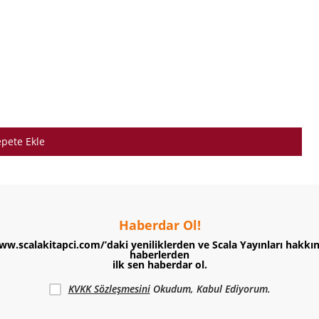
pete Ekle
Haberdar Ol!
ww.scalakitapci.com/’daki yeniliklerden ve Scala Yayınları hakkı
haberlerden
ilk sen haberdar ol.
KVKK Sözleşmesini
Okudum, Kabul Ediyorum.