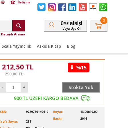
İletişim
0
ÜYE GIRIŞI
Veya Üye Ol
Detaylı Arama
Scala Yayıncılık
Askıda Kitap
Blog
212,50
TL
%15
250,00
TL
Stokta Yok
900 TL ÜZERİ KARGO BEDAVA
ISBN:
9789750140419
Boyut:
13.00x19.00
Baskı:
2016
Sayfa Sayısı:
288