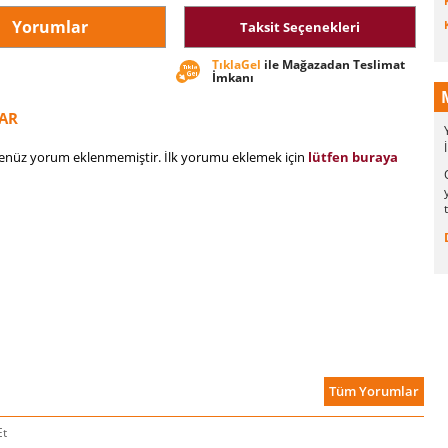
Yorumlar
Taksit Seçenekleri
TıklaGel
ile Mağazadan Teslimat
İmkanı
AR
henüz yorum eklenmemiştir. İlk yorumu eklemek için
lütfen buraya
Tüm Yorumlar
Et