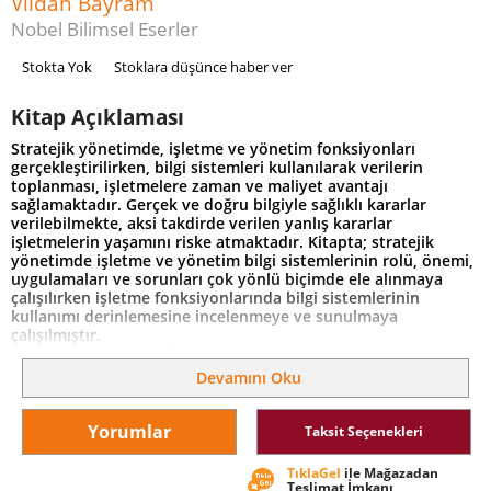
Vildan Bayram
Nobel Bilimsel Eserler
Stokta Yok
Stoklara düşünce haber ver
Kitap Açıklaması
Stratejik yönetimde, işletme ve yönetim fonksiyonları
gerçekleştirilirken, bilgi sistemleri kullanılarak verilerin
toplanması, işletmelere zaman ve maliyet avantajı
sağlamaktadır. Gerçek ve doğru bilgiyle sağlıklı kararlar
verilebilmekte, aksi takdirde verilen yanlış kararlar
işletmelerin yaşamını riske atmaktadır. Kitapta; stratejik
yönetimde işletme ve yönetim bilgi sistemlerinin rolü, önemi,
uygulamaları ve sorunları çok yönlü biçimde ele alınmaya
çalışılırken işletme fonksiyonlarında bilgi sistemlerinin
kullanımı derinlemesine incelenmeye ve sunulmaya
çalışılmıştır.
"Stratejik Yönetimde İşletme ve Yönetim Bilgi Sistemleri"
başlıklı bu kapsamlı kitap; dijitalleşme, stratejik yönetim, bilgi
Devamını Oku
sistemleri, üretim, insan kaynakları, muhasebe, pazarlama,
gibi konularla karşılaşan öğrencilerin ve uzmanların konuyla
ilgili güncel kavramları, bilgileri ve gelişmeleri daha iyi
Yorumlar
Taksit Seçenekleri
öğrenmelerini ve özümsemelerini sağlayacaktır. Ayrıca yapay
zekâ, öğrenen/otonom robotlar, nesnelerin interneti (IoT),
TıklaGel
ile Mağazadan
uygulamaları, bilgi sistemleri güvenliği ve bilişim etiği
Teslimat İmkanı