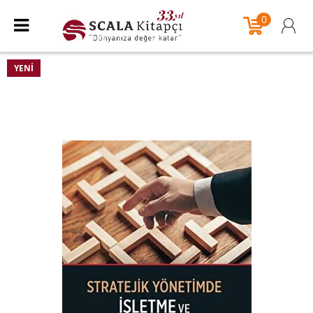
0
YENI