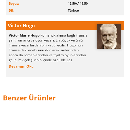
Boyut:
12.50x/ 19.50
Dil:
Türkçe
Victor Hugo
Victor Marie Hugo
Romantik akıma bağlı Fransız
şair, romancı ve oyun yazarı. En büyük ve ünlü
Fransız yazarlardan biri kabul edilir. Hugo'nun
Fransa'daki edebi ünü ilk olarak şiirlerinden
sonra da romanlarından ve tiyatro oyunlarından
gelir. Pek çok şiirinin içinde özellikle Les
Contemplations ve La Légende des siècles büyük
Devamını Oku
saygı görür. Fransa dışında en
çok Sefiller ve Notre Dame'ın
Kamburu romanlarıyla tanınır.
Gençliğinde şiddetli bir kral yanlısı olsa da,
görüşü yıllar içinde değişti ve tutkulu bir
Benzer Ürünler
cumhuriyet destekçisi oldu. Eserleri zamanının
politik ve sosyal sorunlarına ve de sanatsal
akımlarına değinir. Hugo'nun cenazesi
1885'te Panthéon'da gömüldü. Hugo hakkında
en çok eser yazılan ilk 100 kişi listesinde yer
almaktadır.