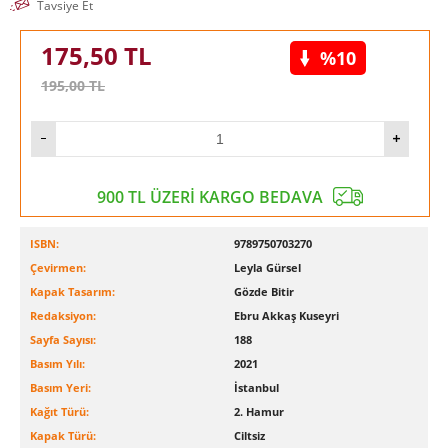
Tavsiye Et
175,50
TL
%10
195,00
TL
900 TL ÜZERİ KARGO BEDAVA
ISBN:
9789750703270
Çevirmen:
Leyla Gürsel
Kapak Tasarım:
Gözde Bitir
Redaksiyon:
Ebru Akkaş Kuseyri
Sayfa Sayısı:
188
Basım Yılı:
2021
Basım Yeri:
İstanbul
Kağıt Türü:
2. Hamur
Kapak Türü:
Ciltsiz