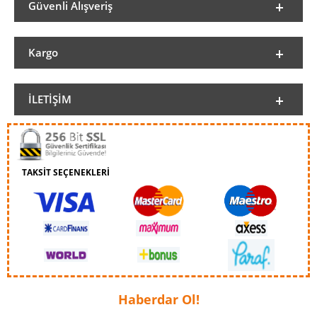
Güvenli Alışveriş
Kargo
İLETIŞIM
TAKSİT SEÇENEKLERİ
Haberdar Ol!