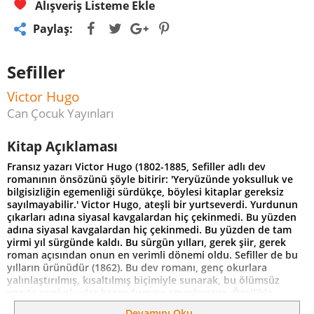
Alışveriş Listeme Ekle
Paylaş:
Sefiller
Victor Hugo
Can Çocuk Yayınları
Kitap Açıklaması
Fransız yazarı Victor Hugo (1802-1885, Sefiller adlı dev
romanının önsözünü şöyle bitirir: 'Yeryüzünde yoksulluk ve
bilgisizliğin egemenliği sürdükçe, böylesi kitaplar gereksiz
sayılmayabilir.' Victor Hugo, ateşli bir yurtseverdi. Yurdunun
çıkarları adına siyasal kavgalardan hiç çekinmedi. Bu yüzden
adına siyasal kavgalardan hiç çekinmedi. Bu yüzden de tam
yirmi yıl sürgünde kaldı. Bu sürgün yılları, gerek şiir, gerek
roman açısından onun en verimli dönemi oldu. Sefiller de bu
yılların ürünüdür (1862). Bu dev romanı, genç okurlara
yalınlaştırılmış, kısaltılmış biçimiyle sunarak, bu ölümsüz
yapıta yeni okurlar kazandırmayı amaçlıyoruz. Özellikle,
direnişçilerin safında yer alan Küçük Gavroş'un serüvenini
Devamını Oku