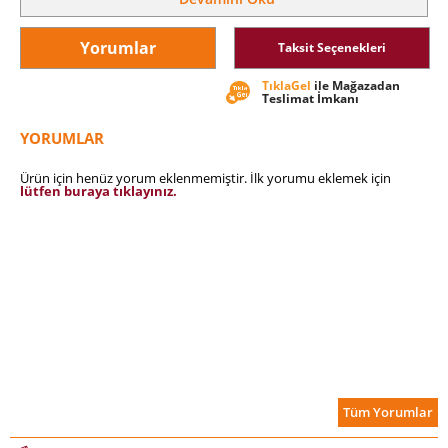
kolay kolay unutamayacaksınız. Bu romanda bir toplumun
çöküş yıllarını yaşarken, o toplumun içindeki diriliş
tohumlarının yeşerdiğini de göreceksiniz.
Yorumlar
Taksit Seçenekleri
TıklaGel
ile Mağazadan
Teslimat İmkanı
YORUMLAR
Ürün için henüz yorum eklenmemiştir. İlk yorumu eklemek için
lütfen buraya tıklayınız.
Tüm Yorumlar