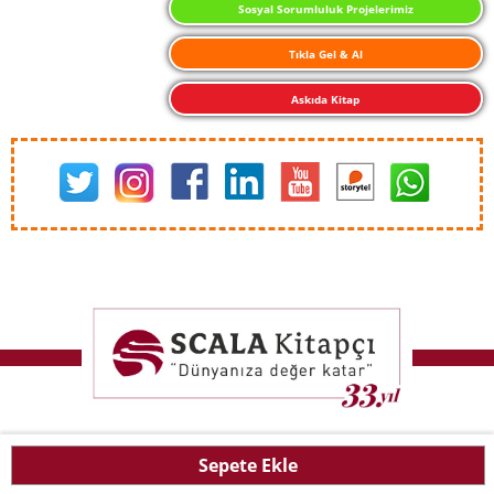
Sosyal Sorumluluk Projelerimiz
Tıkla Gel & Al
Askıda Kitap
Sepete Ekle
T
-Soft
E-Ticaret
Sistemleriyle Hazırlanmıştır.