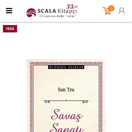
0
YENI