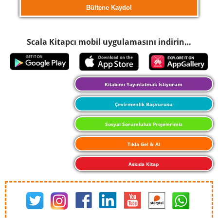
Scala Kitapcı mobil uygulamasını indirin…
Kitabımı Yayınlatmak İstiyorum
Çevirmenlik Başvurusu
Sosyal Sorumluluk Projelerimiz
Tıkla Gel & Al
Askıda Kitap