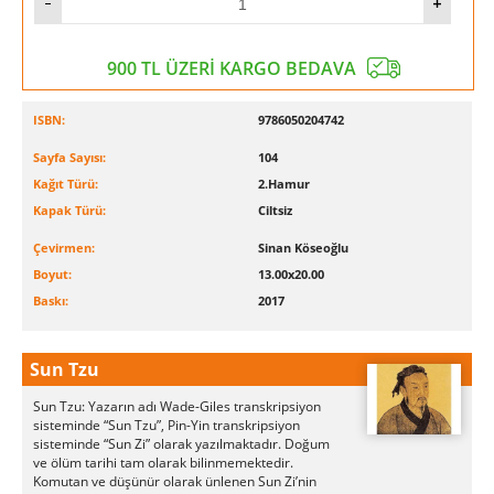
900 TL ÜZERİ KARGO BEDAVA
ISBN:
9786050204742
Sayfa Sayısı:
104
Kağıt Türü:
2.Hamur
Kapak Türü:
Ciltsiz
Çevirmen:
Sinan Köseoğlu
Boyut:
13.00x20.00
Baskı:
2017
Sun Tzu
Sun Tzu: Yazarın adı Wade-Giles transkripsiyon
sisteminde “Sun Tzu”, Pin-Yin transkripsiyon
sisteminde “Sun Zi” olarak yazılmaktadır. Doğum
ve ölüm tarihi tam olarak bilinmemektedir.
Komutan ve düşünür olarak ünlenen Sun Zi’nin