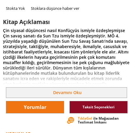
Stokta Yok
Stoklara düşünce haber ver
Kitap Açıklaması
Çin siyasal düşüncesi nasıl Konfüçyüs ismiyle özdeşleşmişse
Çin savaş sanatı da Sun Tzu ismiyle özdeşleşmiştir. MÖ 4.
yüzyılda yaşadığı düşünülen Sun Tzu Savaş Sanatı’nda savaşı,
stratejisiyle, taktiğiyle, muhaberesiyle, ikmaliyle, casusluk ve
istihbarat faaliyetleriyle, kısacası tüm yönleriyle ele alır. Altını
çizdiği ilkelerin hayata geçirilmesinin pek çok komutanı
muzaffer kıldığı, geçirilmemesinin ise pek çoğunu mağlubiyete
sürüklediği ileri sürülür. Dünyanın tüm kışlalarının
kütüphanelerinde mutlaka bulundurulan bu kitap liderlik
sanatını icra eden ve rakipleriyle mücadele etmek zorunda
olan herkesin mutlaka okuması gereken bir eserdir.
Devamını Oku
Yorumlar
Taksit Seçenekleri
TıklaGel
ile Mağazadan
Teslimat İmkanı