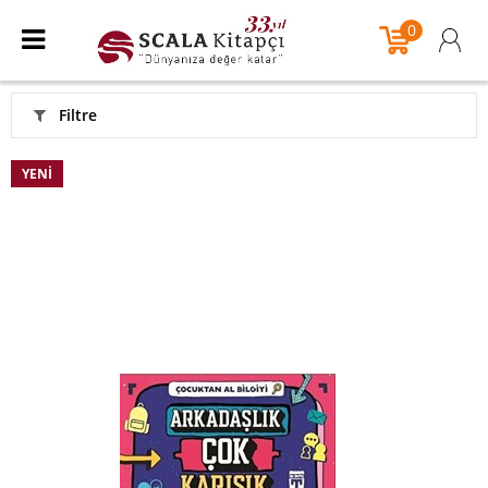
0
Filtre
YENI