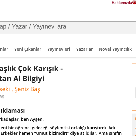
Hakkımızda
nlar
Yeni Çıkanlar
Yayınevleri
Yazarlar
Novel Yayıncılık
şlık Çok Karışık -
an Al Bilgiyi
seki , Şeniz Baş
aş
çıklaması
kadaşlar, ben Ayşen.
eni bir öğrenci geleceği söylentisi ortalığı karıştırdı. Adı
Erkekler hemen “Umut bizimdir!” diye atıldılar. Ama sınıfın