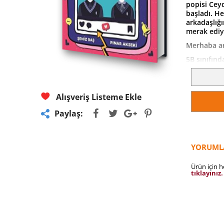
popisi Cey
başladı. H
arkadaşlığı
merak ediyo
Merhaba ar
5B sınıfınd
çok havalı
Yeni öğren
spor yapıyo
yerlerinden
Alışveriş Listeme Ekle
erkek mi m
Paylaş:
Arkadaşlık 
geliştirici
nasıl korun
bulacaksını
YORUML
bir ilk genç
Ürün için 
tıklayınız.