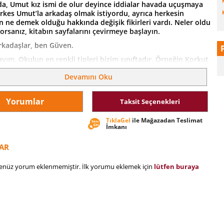
da, Umut kız ismi de olur deyince iddialar havada uçuşmaya
erkes Umut’la arkadaş olmak istiyordu, ayrıca herkesin
n ne demek olduğu hakkında değişik fikirleri vardı. Neler oldu
rsanız, kitabın sayfalarını çevirmeye başlayın.
kadaşlar, ben Güven.
ayım. Okulun en renkli tipleri bizim sınıftadır. Örneğin Korkut
dır, Gökhan her şeye koşar, Sedat her şeye bilmiyorum der.
Devamını Oku
ci Umut’u da merak ediyorum. O da eminim havalı bir tiptir,
rdur, iyi bir kalecidir belki de. Ben böyle dedikçe kızlar
 zıplıyorlar, neymiş Umut kız da olabilirmiş. Umut kız mı
Yorumlar
Taksit Seçenekleri
erak ediyorsanız, maceraya buyurun.
Çok Karışık’ta, çocukların bakış açısıyla iyi bir arkadaşlığın
TıklaGel
ile Mağazadan Teslimat
 ve mutluluk verici taraflarını okuyacak, akran zorbalığı nedir,
İmkanı
ulur, popüler olma baskısı neler getirir sorularının cevaplarını
z. Çocukların çocuklara iyi arkadaş olmanın sırlarını anlattığı
AR
lik kitabı!
henüz yorum eklenmemiştir. İlk yorumu eklemek için
lütfen buraya