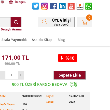
İletişim
0
ÜYE GIRIŞI
Veya Üye Ol
Detaylı Arama
Scala Yayıncılık
Askıda Kitap
Blog
171,00
TL
%10
190,00
TL
Sepete Ekle
900 TL ÜZERİ KARGO BEDAVA
ISBN:
9786050832259
Boyut:
15.00x19.00
Baskı:
2022
Sayfa Sayısı:
160