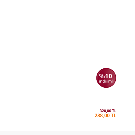
%10
indirimli
Yarın Yo
AYŞE KU
320,00 TL
288,00 TL