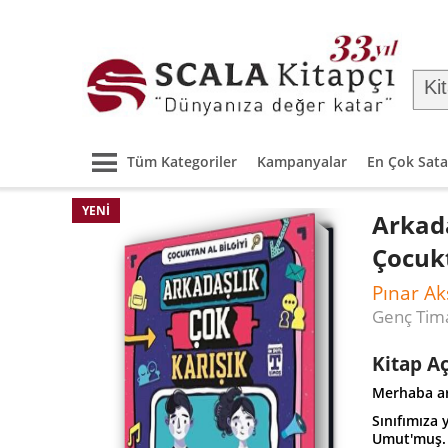
Tüm Kategoriler
Kampanyalar
En Çok Sata
YENI
Arkada
Çocukt
Pınar Ak
Genç Tim
Kitap A
Merhaba ar
Sınıfımıza y
Umut'muş. 