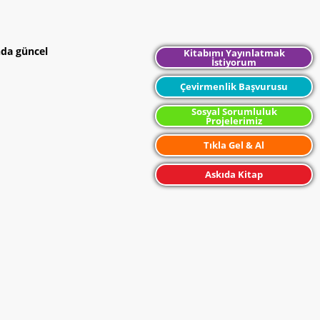
nda güncel
Kitabımı Yayınlatmak
İstiyorum
Çevirmenlik Başvurusu
Sosyal Sorumluluk
Projelerimiz
Tıkla Gel & Al
Askıda Kitap