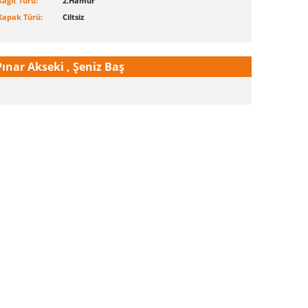
Kağıt Türü:
2.Hamur
Kapak Türü:
Ciltsiz
Pınar Akseki , Şeniz Baş