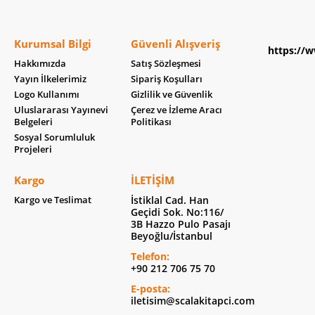
Kurumsal Bilgi
Güvenli Alışveriş
https://w
Hakkımızda
Satış Sözleşmesi
Yayın İlkelerimiz
Sipariş Koşulları
Logo Kullanımı
Gizlilik ve Güvenlik
Uluslararası Yayınevi
Çerez ve İzleme Aracı
Belgeleri
Politikası
Sosyal Sorumluluk
Projeleri
Kargo
İLETIŞIM
Kargo ve Teslimat
İstiklal Cad. Han
Geçidi Sok. No:116/
3B Hazzo Pulo Pasajı
Beyoğlu/İstanbul
Telefon:
+90 212 706 75 70
E-posta:
iletisim@scalakitapci.com