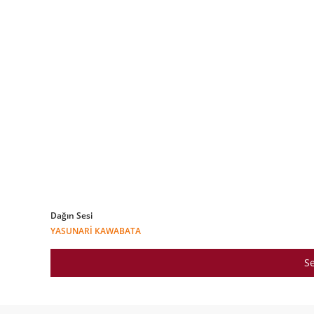
Dağın Sesi
YASUNARI KAWABATA
Se