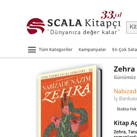
Tüm Kategoriler
Kampanyalar
En Çok Sata
Zehra
Günümüz T
Nabizad
İş Bankası
Stokta Yok
Kitap A
Zehra, Tanz
romanlardan