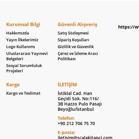
Kurumsal Bilgi
Güvenli Alışveriş
https://w
Hakkımızda
Satış Sözleşmesi
Yayın İlkelerimiz
Sipariş Koşulları
Logo Kullanımı
Gizlilik ve Güvenlik
Uluslararası Yayınevi
Çerez ve İzleme Aracı
Belgeleri
Politikası
Sosyal Sorumluluk
Projeleri
Kargo
İLETIŞIM
Kargo ve Teslimat
İstiklal Cad. Han
Geçidi Sok. No:116/
3B Hazzo Pulo Pasajı
Beyoğlu/İstanbul
Telefon:
+90 212 706 75 70
E-posta:
iletisim@scalakitapci.com