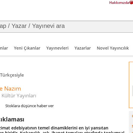
Hakkımızda
nlar
Yeni Çıkanlar
Yayınevleri
Yazarlar
Novel Yayıncılık
ürkçesiyle
e Nazım
 Kültür Yayınları
Stoklara düşünce haber ver
çıklaması
imat edebiyatının temel dinamiklerini en iyi yansıtan
 biridir. Kıskançlık, aşk, ihanet temaları etrafında toplumsal