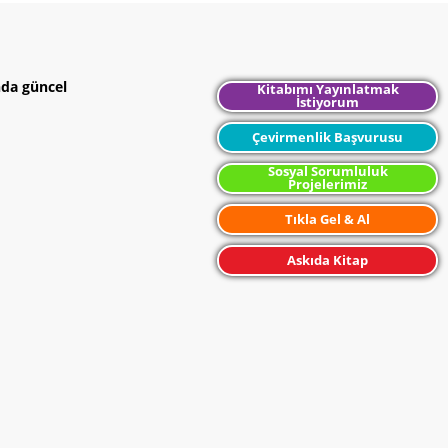
nda güncel
Kitabımı Yayınlatmak
İstiyorum
Çevirmenlik Başvurusu
Sosyal Sorumluluk
Projelerimiz
Tıkla Gel & Al
Askıda Kitap