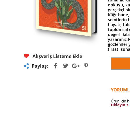
dokuyu, kad
gerçekçi b
Kâğıthane,
semtlerin 
hayatı, tul
toplumsal o
değerli kıl
yazarımız N
gözlemleriy
fırsatı suna
Alışveriş Listeme Ekle
Paylaş:
YORUML
Ürün için 
tıklayınız.