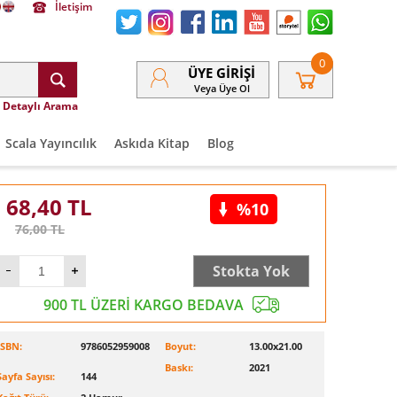
İletişim
0
ÜYE GIRIŞI
Veya Üye Ol
Detaylı Arama
Scala Yayıncılık
Askıda Kitap
Blog
68,40
TL
%10
76,00
TL
Stokta Yok
900 TL ÜZERİ KARGO BEDAVA
ISBN:
9786052959008
Boyut:
13.00x21.00
Baskı:
2021
Sayfa Sayısı:
144