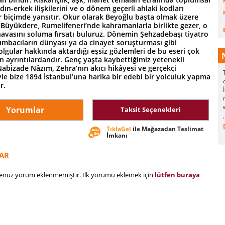
ın-erkek ilişkilerini ve o dönem geçerli ahlaki kodları
ir biçimde yansıtır. Okur olarak Beyoğlu başta olmak üzere
 Büyükdere, Rumelifeneri’nde kahramanlarla birlikte gezer, o
havasını soluma fırsatı buluruz. Dönemin Şehzadebaşı tiyatro
umbacıların dünyası ya da cinayet soruşturması gibi
lgular hakkında aktardığı eşsiz gözlemleri de bu eseri çok
an ayrıntılardandır. Genç yaşta kaybettiğimiz yetenekli
abizade Nâzım, Zehra’nın akıcı hikâyesi ve gerçekçi
le bize 1894 İstanbul’una harika bir edebi bir yolculuk yapma
r.
Yorumlar
Taksit Seçenekleri
TıklaGel
ile Mağazadan Teslimat
İmkanı
AR
henüz yorum eklenmemiştir. İlk yorumu eklemek için
lütfen buraya