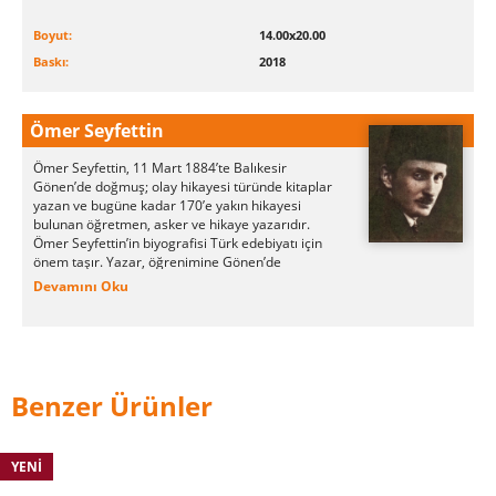
Boyut:
14.00x20.00
Baskı:
2018
Ömer Seyfettin
Ömer Seyfettin, 11 Mart 1884’te Balıkesir
Gönen’de doğmuş; olay hikayesi türünde kitaplar
yazan ve bugüne kadar 170’e yakın hikayesi
bulunan öğretmen, asker ve hikaye yazarıdır.
Ömer Seyfettin’in biyografisi Türk edebiyatı için
önem taşır. Yazar, öğrenimine Gönen’de
Mahalle Mektebinde başlamıştır. Ömer
Devamını Oku
Seyfettin, babasının görevi sebebiyle İstanbul’a
taşınmıştır. Önce Mekteb-i Osmaniye’de, 1893
yılında ise Askeri Baytar Rüştiyesinde
okumuştur. Okulu tamamladıktan sonra Kuleli
Askeri İdadisine yazılmıştır. Ardından Edirne
Askeri İdadisine nakil alarak devam etmiştir.
Benzer Ürünler
Ömer Seyfettin, ilk edebi çalışmalarına Edirne’de
başlamıştır.
Ömer Seyfettin, 150’ye yakın hikaye yazmış ve
YENI
eserleri 60 dilde yayımlanmıştır. Yazarın kitapları