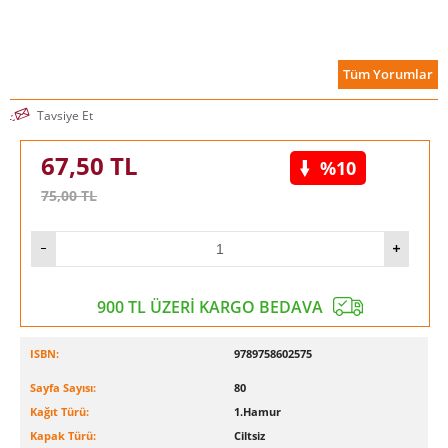
Tüm Yorumlar
Tavsiye Et
67,50
TL
%10
75,00
TL
900 TL ÜZERİ KARGO BEDAVA
ISBN:
9789758602575
Sayfa Sayısı:
80
Kağıt Türü:
1.Hamur
Kapak Türü:
Ciltsiz