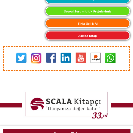
Sosyal Sorumluluk Projelerimiz
Tıkla Gel & Al
Askıda Kitap