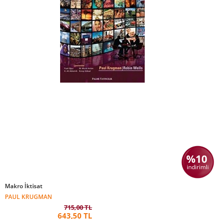
%10
indirimli
Makro İktisat
PAUL KRUGMAN
715,00 TL
643,50 TL