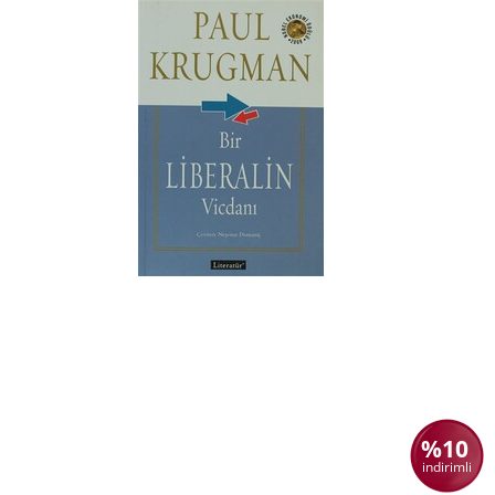
%10
indirimli