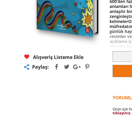
600’den faz
anlamları h
anlaşılır b
zenginleşt
kelimelerOx
müfredatınd
günlük haya
resimler ve
açıklama i
vücudu, hay
ilgili teriml
Alışveriş Listeme Ekle
Paylaş:
YORUML
Ürün için 
tıklayınız.