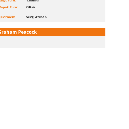
Kağıt Türü:
1.Hamur
Kapak Türü:
Ciltsiz
Çevirmen:
Sevgi Atılhan
Graham Peacock