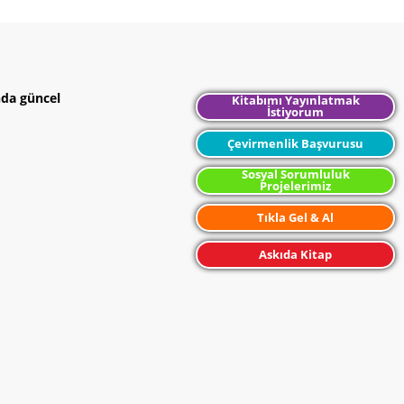
nda güncel
Kitabımı Yayınlatmak
İstiyorum
Çevirmenlik Başvurusu
Sosyal Sorumluluk
Projelerimiz
Tıkla Gel & Al
Askıda Kitap