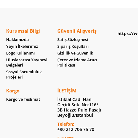
Kurumsal Bilgi
Güvenli Alışveriş
https://w
Hakkımızda
Satış Sözleşmesi
Yayın İlkelerimiz
Sipariş Koşulları
Logo Kullanımı
Gizlilik ve Güvenlik
Uluslararası Yayınevi
Çerez ve İzleme Aracı
Belgeleri
Politikası
Sosyal Sorumluluk
Projeleri
Kargo
İLETIŞIM
Kargo ve Teslimat
İstiklal Cad. Han
Geçidi Sok. No:116/
3B Hazzo Pulo Pasajı
Beyoğlu/İstanbul
Telefon:
+90 212 706 75 70