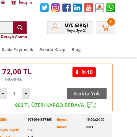
İletişim
0
ÜYE GIRIŞI
Veya Üye Ol
Detaylı Arama
Scala Yayıncılık
Askıda Kitap
Blog
72,00
TL
%10
80,00
TL
Stokta Yok
900 TL ÜZERİ KARGO BEDAVA
ISBN:
9789944887465
Boyut:
19.00x24.00
Baskı:
2011
Sayfa Sayısı:
160