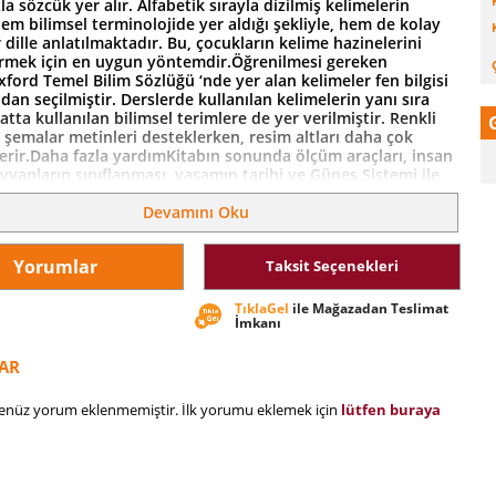
la sözcük yer alır. Alfabetik sırayla dizilmiş kelimelerin
em bilimsel terminolojide yer aldığı şekliyle, hem de kolay
ir dille anlatılmaktadır. Bu, çocukların kelime hazinelerini
irmek için en uygun yöntemdir.Öğrenilmesi gereken
ford Temel Bilim Sözlüğü ‘nde yer alan kelimeler fen bilgisi
an seçilmiştir. Derslerde kullanılan kelimelerin yanı sıra
tta kullanılan bilimsel terimlere de yer verilmiştir. Renkli
 şemalar metinleri desteklerken, resim altları daha çok
çerir.Daha fazla yardımKitabın sonunda ölçüm araçları, insan
vanların sınıflanması, yaşamın tarihi ve Güneş Sistemi ile
erin listesi yer alır.
Devamını Oku
Yorumlar
Taksit Seçenekleri
TıklaGel
ile Mağazadan Teslimat
İmkanı
AR
henüz yorum eklenmemiştir. İlk yorumu eklemek için
lütfen buraya