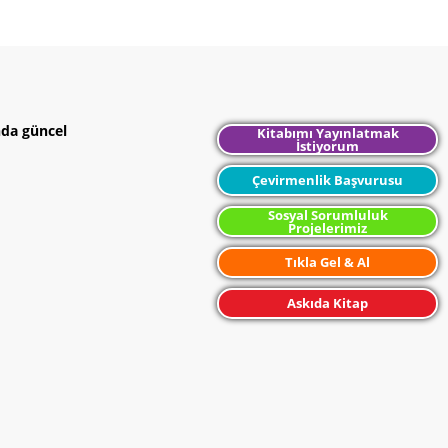
nda güncel
Kitabımı Yayınlatmak
İstiyorum
Çevirmenlik Başvurusu
Sosyal Sorumluluk
Projelerimiz
Tıkla Gel & Al
Askıda Kitap