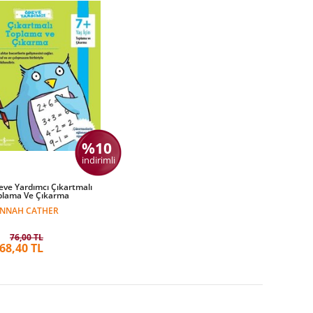
%10
indirimli
ve Yardımcı Çıkartmalı
plama Ve Çıkarma
NNAH CATHER
76,00 TL
68,40 TL