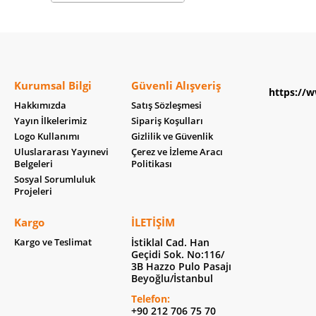
Kurumsal Bilgi
Güvenli Alışveriş
https://w
Hakkımızda
Satış Sözleşmesi
Yayın İlkelerimiz
Sipariş Koşulları
Logo Kullanımı
Gizlilik ve Güvenlik
Uluslararası Yayınevi
Çerez ve İzleme Aracı
Belgeleri
Politikası
Sosyal Sorumluluk
Projeleri
Kargo
İLETIŞIM
Kargo ve Teslimat
İstiklal Cad. Han
Geçidi Sok. No:116/
3B Hazzo Pulo Pasajı
Beyoğlu/İstanbul
Telefon:
+90 212 706 75 70