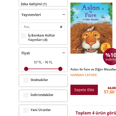
Zeka Gelişimi
(1)
Yayınevleri
İş Bankası Kültür
Yayınları
(4)
Fiyat
%1
indirim
57 TL
-
76 TL
Aslan ile Fare ve Diğer Masalla
HANNAH CATHER
Stoktakiler
64,00
Sepete Ekle
57,60
İndirimdekiler
Yeni Ürünler
Toplam 4 ürün görü