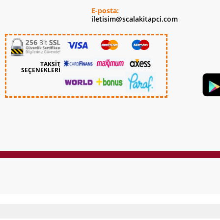
E-posta:
iletisim@scalakitapci.com
TAKSİT
SEÇENEKLERİ