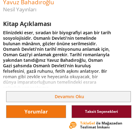
Yavuz Bahadıroğlu
Nesil Yayınları
Kitap Açıklaması
Elinizdeki eser, sıradan bir biyografiyi aşan bir tarih
sosyolojisidir. Osmanlı Devleti’nin temelinde
bulunan mânânın, gözler önüne serilmesidir.
Osmanlı Devleti’nin tarihî misyonunu anlamak için,
Osman Gazi’yi anlamak gerekir. Tarihî romanlarıyla
yakından tanıdığınız Yavuz Bahadıroğlu, Osman
Gazi şahsında Osmanlı Devleti’nin kuruluş
felsefesini, gazâ ruhunu, fetih aşkını anlatıyor. Bir
roman gibi zevkle ve heyecanla okuyacak, bir
dünya imparatorluğunun temelindeki esrara
yolculuk yapacaksınız.
Devamını Oku
Yorumlar
Taksit Seçenekleri
TıklaGel
ile Mağazadan
Teslimat İmkanı