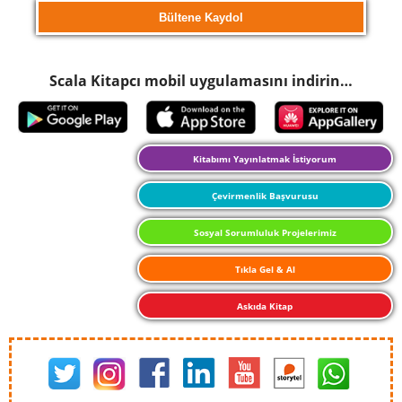
Scala Kitapcı mobil uygulamasını indirin…
Kitabımı Yayınlatmak İstiyorum
Çevirmenlik Başvurusu
Sosyal Sorumluluk Projelerimiz
Tıkla Gel & Al
Askıda Kitap