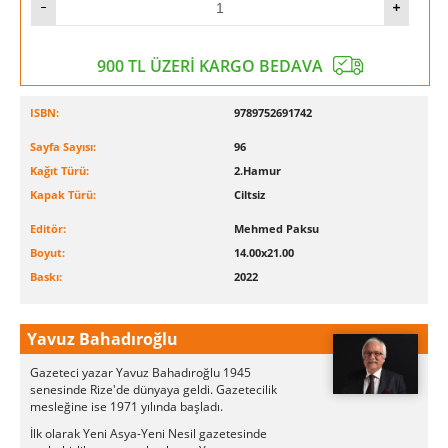
900 TL ÜZERİ KARGO BEDAVA
ISBN:
9789752691742
Sayfa Sayısı:
96
Kağıt Türü:
2.Hamur
Kapak Türü:
Ciltsiz
Editör:
Mehmed Paksu
Boyut:
14.00x21.00
Baskı:
2022
Yavuz Bahadıroğlu
Gazeteci yazar Yavuz Bahadıroğlu 1945
senesinde Rize'de dünyaya geldi. Gazetecilik
mesleğine ise 1971 yılında başladı.
İlk olarak Yeni Asya-Yeni Nesil gazetesinde