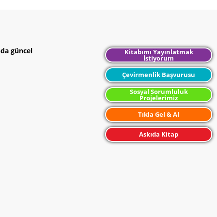
nda güncel
Kitabımı Yayınlatmak
İstiyorum
Çevirmenlik Başvurusu
Sosyal Sorumluluk
Projelerimiz
Tıkla Gel & Al
Askıda Kitap