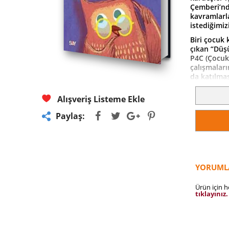
Çemberi’nde
kavramlarla
istediğimiz
Biri çocuk 
çıkan “Düş
P4C (Çocukl
çalışmalar
da katılmas
Alışveriş Listeme Ekle
Paylaş:
YORUML
Ürün için 
tıklayınız.