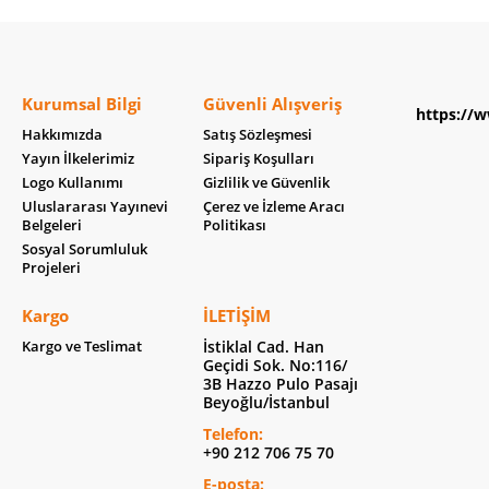
Kurumsal Bilgi
Güvenli Alışveriş
https://w
Hakkımızda
Satış Sözleşmesi
Yayın İlkelerimiz
Sipariş Koşulları
Logo Kullanımı
Gizlilik ve Güvenlik
Uluslararası Yayınevi
Çerez ve İzleme Aracı
Belgeleri
Politikası
Sosyal Sorumluluk
Projeleri
Kargo
İLETIŞIM
Kargo ve Teslimat
İstiklal Cad. Han
Geçidi Sok. No:116/
3B Hazzo Pulo Pasajı
Beyoğlu/İstanbul
Telefon:
+90 212 706 75 70
E-posta: