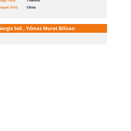
Kağıt Türü:
1.Hamur
Kapak Türü:
Ciltsiz
Nergis Seli , Yılmaz Murat Bilican