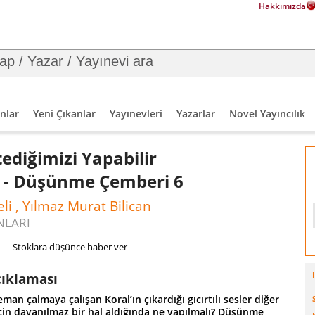
Hakkımızda
nlar
Yeni Çıkanlar
Yayınevleri
Yazarlar
Novel Yayıncılık
tediğimizi Yapabilir
? - Düşünme Çemberi 6
eli , Yılmaz Murat Bilican
NLARI
Stoklara düşünce haber ver
çıklaması
man çalmaya çalışan Koral’ın çıkardığı gıcırtılı sesler diğer
çin dayanılmaz bir hal aldığında ne yapılmalı? Düşünme