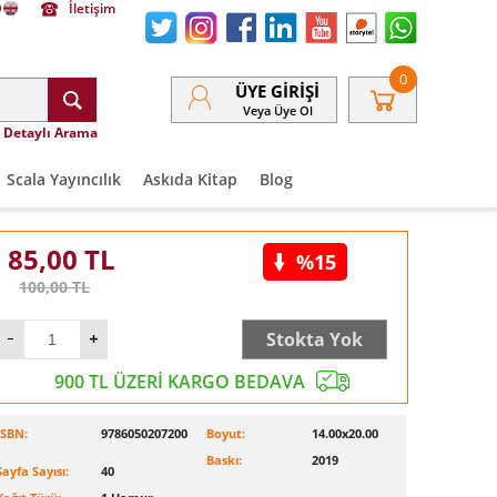
İletişim
0
ÜYE GIRIŞI
Veya Üye Ol
Detaylı Arama
Scala Yayıncılık
Askıda Kitap
Blog
85,00
TL
%15
100,00
TL
Stokta Yok
900 TL ÜZERİ KARGO BEDAVA
ISBN:
9786050207200
Boyut:
14.00x20.00
Baskı:
2019
Sayfa Sayısı:
40