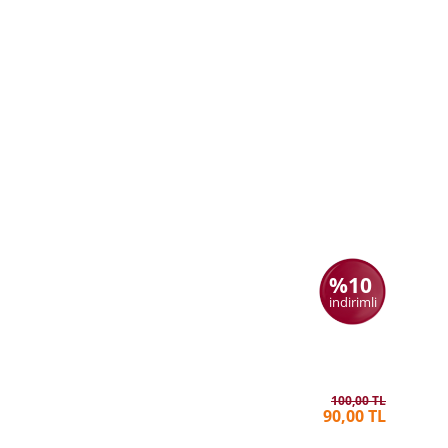
%10
indirimli
Selçuklu
METIN 
100,00 TL
90,00 TL