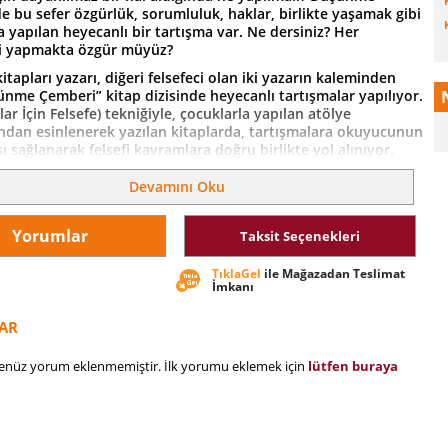
 bu sefer özgürlük, sorumluluk, haklar, birlikte yaşamak gibi
 yapılan heyecanlı bir tartışma var. Ne dersiniz? Her
i yapmakta özgür müyüz?
kitapları yazarı, diğeri felsefeci olan iki yazarın kaleminden
ünme Çemberi” kitap dizisinde heyecanlı tartışmalar yapılıyor.
ar İçin Felsefe) tekniğiyle, çocuklarla yapılan atölye
ından esinlenerek yazılan kitaplarda, tartışmalara okuyucunun
ı sağlanarak felsefi kavramlara doğru birlikte yol alınıyor.
Devamını Oku
Yorumlar
Taksit Seçenekleri
TıklaGel
ile Mağazadan Teslimat
İmkanı
AR
henüz yorum eklenmemiştir. İlk yorumu eklemek için
lütfen buraya