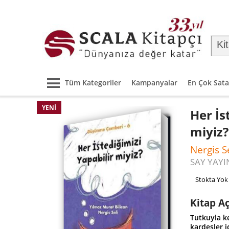
Tüm Kategoriler
Kampanyalar
En Çok Sata
YENI
Her İs
miyiz
Nergis S
SAY YAYI
Stokta Yok
Kitap A
Tutkuyla ke
kardeşler i