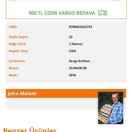
900 TL ÜZERİ KARGO BEDAVA
ISBN:
9786053322733
Sayfa Sayısı:
22
Kağıt Türü:
1.Hamur
Kapak Türü:
Ciltli
Çevirmen:
Sevgi Atılhan
Boyut:
23.00x30.00
Baskı:
2016
John Malam
Benzer Ürünler