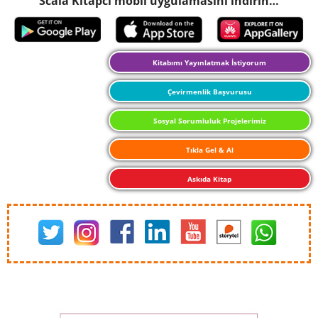
Scala Kitapcı mobil uygulamasını indirin…
Kitabımı Yayınlatmak İstiyorum
Çevirmenlik Başvurusu
Sosyal Sorumluluk Projelerimiz
Tıkla Gel & Al
Askıda Kitap