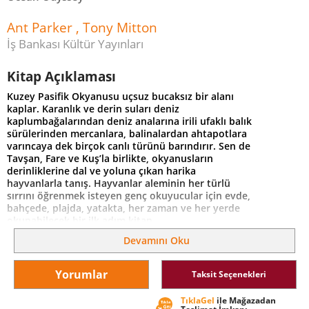
Ant Parker , Tony Mitton
İş Bankası Kültür Yayınları
Kitap Açıklaması
Kuzey Pasifik Okyanusu uçsuz bucaksız bir alanı
kaplar. Karanlık ve derin suları deniz
kaplumbağalarından deniz analarına irili ufaklı balık
sürülerinden mercanlara, balinalardan ahtapotlara
varıncaya dek birçok canlı türünü barındırır. Sen de
Tavşan, Fare ve Kuş’la birlikte, okyanusların
derinliklerine dal ve yoluna çıkan harika
hayvanlarla tanış. Hayvanlar aleminin her türlü
sırrını öğrenmek isteyen genç okuyucular için evde,
bahçede, plajda, yatakta, her zaman ve her yerde
okunabilecek bir ilk adım kitap.
Devamını Oku
Yorumlar
Taksit Seçenekleri
TıklaGel
ile Mağazadan