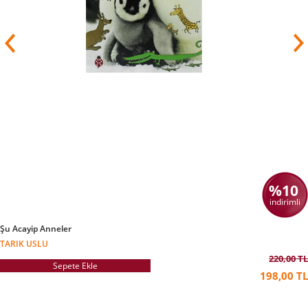
%10
indirimli
Şu Acayip Anneler
TARIK USLU
220,00 TL
Sepete Ekle
198,00 TL