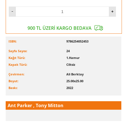
900 TL ÜZERİ KARGO BEDAVA
ISBN:
9786254052453
Sayfa Sayısı:
24
Kağıt Türü:
1.Hamur
Kapak Türü:
Ciltsiz
Çevirmen:
Ali Berktay
Boyut:
25.00x25.00
Baskı:
2022
Ant Parker , Tony Mitton