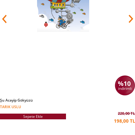
%10
indirimli
Şu Acayip Gökyüzü
TARIK USLU
220,00 TL
Sepete Ekle
198,00 TL