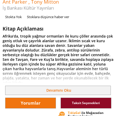
Ant Parker , Tony Mitton
İş Bankası Kültür Yayınları
Stokta Yok
Stoklara düşünce haber ver
Kitap Açıklaması
Afrika’da, tropik yağmur ormanları ile kuru çöller arasında çok
geniş otluk ve çayırlık alanlar uzanır. İklimin sıcak ve kuru
olduğu bu düz alanlara savan denir. Savanlar yaban
ayvanlarıyla doludur. Zürafa, zebra, antilop sürülerinin
serbestçe olaştığı bu düzlükler gerçek birer safari cennetidir.
Sen de Tavşan, Fare ve Kuş’la birlikte, savanda hoplaya zıplaya
ilerleyen cipin içinde bu süper Afrika gezisine katıl, yoluna
çıkan harika hayvanlarla tanış.Hayvanlar aleminin her türlü
sırrını öğrenmek isteyen genç okuyucular için evde, bahçede,
plajda, yatakta, her zaman ve her yerde okunabilecek bir ilk
adım kitabı...
Devamını Oku
Yorumlar
Taksit Seçenekleri
TıklaGel
ile Mağazadan