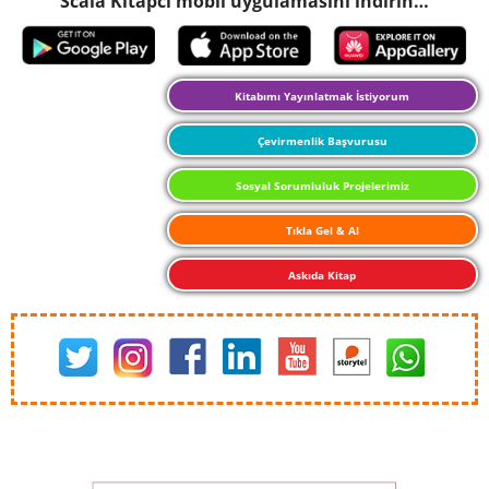
Scala Kitapcı mobil uygulamasını indirin…
Kitabımı Yayınlatmak İstiyorum
Çevirmenlik Başvurusu
Sosyal Sorumluluk Projelerimiz
Tıkla Gel & Al
Askıda Kitap