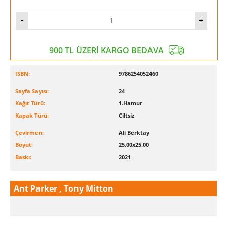
900 TL ÜZERİ KARGO BEDAVA
ISBN:
9786254052460
Sayfa Sayısı:
24
Kağıt Türü:
1.Hamur
Kapak Türü:
Ciltsiz
Çevirmen:
Ali Berktay
Boyut:
25.00x25.00
Baskı:
2021
Ant Parker , Tony Mitton