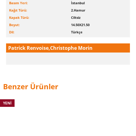
Basım Yeri:
İstanbul
Kağıt Türü:
2.Hamur
Kapak Türü:
Ciltsiz
Boyut:
14.50X21.50
Dil:
Türkçe
Patrick Renvoise,Christophe Morin
Benzer Ürünler
YENI