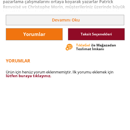
pazarlama çalışmalarını ortaya koyarak yazarlar Patrick
Renvoisé ve Christophe Morin, müşterileriniz üzerinde büyük
bir etki bırakacak güçlü, eşsiz ve akılda kalıcı sunumlar için
yüksek etkili teknikler öğretiyorlar. Bunlar:
Devamını Oku
-Müşteriden tepki almayı garantileyen 6 uyarıcı
-İçerik ile mesajın sunumunu paralel hale getiren 4 adım
Yorumlar
Taksit Seçenekleri
-“Eski beyne” hitap eden 6 mesaj yapıtaşı
TıklaGel
ile Mağazadan
Teslimat İmkanı
-Sunumunuzu diğerlerinden farklılaştıracak 7 etki artırıcı
Beynin karar verme bölümünün nasıl çalıştığını anladığınızda
YORUMLAR
daha inandırıcı sunumlar yapmayı öğrenecek, daha fazla
anlaşma sonuçlandıracak, daha etkili pazarlama stratejileri
Ürün için henüz yorum eklenmemiştir. İlk yorumu eklemek için
geliştirip, ikna yeteneğinizi radikal bir biçimde
lütfen buraya tıklayınız.
geliştireceksiniz.