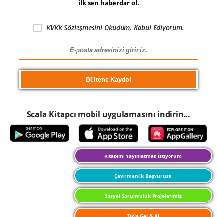
ilk sen haberdar ol.
KVKK Sözleşmesini
Okudum, Kabul Ediyorum.
Scala Kitapcı mobil uygulamasını indirin…
Kitabımı Yayınlatmak İstiyorum
Çevirmenlik Başvurusu
Sosyal Sorumluluk Projelerimiz
Tıkla Gel & Al