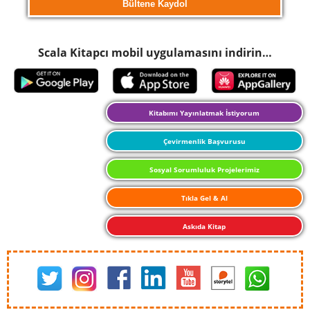
Scala Kitapcı mobil uygulamasını indirin…
Kitabımı Yayınlatmak İstiyorum
Çevirmenlik Başvurusu
Sosyal Sorumluluk Projelerimiz
Tıkla Gel & Al
Askıda Kitap