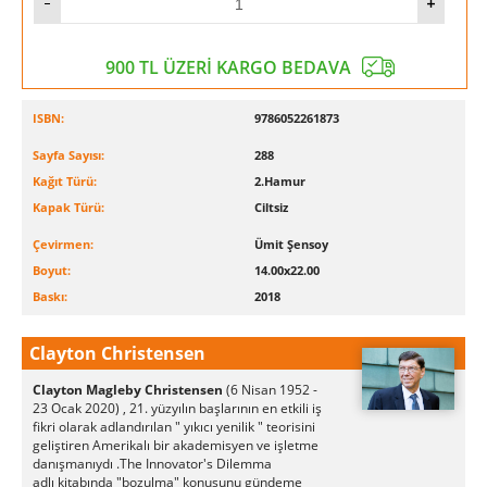
kurucu ortağıdır. 2011 ve 2013’te Thinkers50 tarafından
dünyanın en etkili iş düşünürü seçilmiştir.
900 TL ÜZERİ KARGO BEDAVA
Saygılarımızla
ISBN:
9786052261873
Sayfa Sayısı:
288
Kağıt Türü:
2.Hamur
Kapak Türü:
Ciltsiz
Çevirmen:
Ümit Şensoy
Boyut:
14.00x22.00
Baskı:
2018
Clayton Christensen
Clayton Magleby Christensen
(6 Nisan 1952 -
23 Ocak 2020) , 21. yüzyılın başlarının en etkili iş
fikri olarak adlandırılan "
yıkıcı yenilik " teorisini
geliştiren Amerikalı bir akademisyen ve işletme
danışmanıydı .The Innovator's Dilemma
adlı kitabında "bozulma" konusunu gündeme