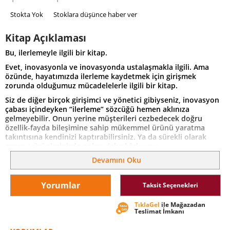
Stokta Yok
Stoklara düşünce haber ver
Kitap Açıklaması
Bu, ilerlemeyle ilgili bir kitap.
Evet, inovasyonla ve inovasyonda ustalaşmakla ilgili. Ama
özünde, hayatımızda ilerleme kaydetmek için girişmek
zorunda olduğumuz mücadelelerle ilgili bir kitap.
Siz de diğer birçok girişimci ve yönetici gibiyseniz, inovasyon
çabası içindeyken “ilerleme” sözcüğü hemen aklınıza
gelmeyebilir. Onun yerine müşterileri cezbedecek doğru
özellik-fayda bileşimine sahip mükemmel ürünü yaratma
takıntısına kendinizi kaptırabilirsiniz. Ya da sürekli olarak
mevcut ürünlerinizde onları daha kârlı veya
rakiplerinizinkinden farklı hale getirecek değişiklikler yapmayı
Devamını Oku
denersiniz. Müşterilerin ne istediğini bildiğinizi sanırsınız,
oysa gerçek hiç de öyle olmayabilir.
Yorumlar
Taksit Seçenekleri
İnovasyon çok daha öngörülebilir ve çok daha kârlı olabilir,
ama ancak siz farklı düşünürseniz. Mesele ürün değil,
TıklaGel
ile Mağazadan
ilerlemedir. Dolayısıyla kendinizi ve organizasyonunuzu
Teslimat İmkanı
sürekli başarısız olan iyi niyetli inovasyon çabalarına
yöneltmekten yorulduysanız; müşterilerin belli bir fiyat farkı