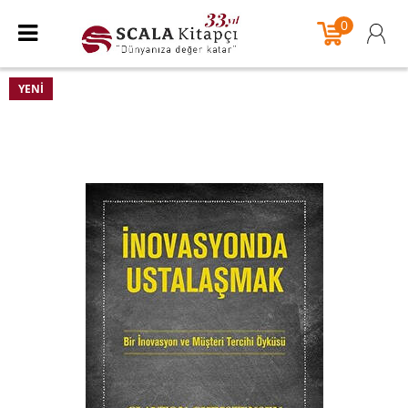
0
YENI