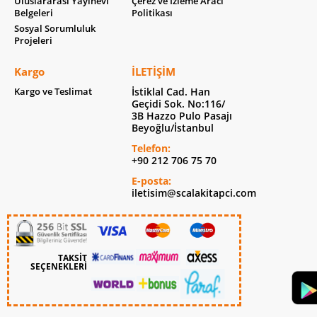
Uluslararası Yayınevi
Çerez ve İzleme Aracı
Belgeleri
Politikası
Sosyal Sorumluluk
Projeleri
Kargo
İLETIŞIM
Kargo ve Teslimat
İstiklal Cad. Han
Geçidi Sok. No:116/
3B Hazzo Pulo Pasajı
Beyoğlu/İstanbul
Telefon:
+90 212 706 75 70
E-posta:
iletisim@scalakitapci.com
TAKSİT
SEÇENEKLERİ