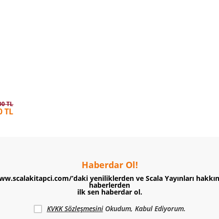
00 TL
0 TL
Haberdar Ol!
ww.scalakitapci.com/’daki yeniliklerden ve Scala Yayınları hakkı
haberlerden
ilk sen haberdar ol.
KVKK Sözleşmesini
Okudum, Kabul Ediyorum.