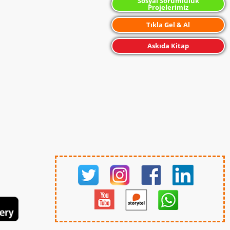
Sosyal Sorumluluk
Projelerimiz
Tıkla Gel & Al
Askıda Kitap