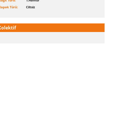
Kağıt Türü:
1.Hamur
Kapak Türü:
Ciltsiz
Kolektif