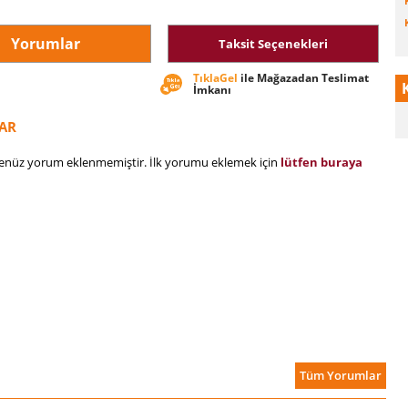
Yorumlar
Taksit Seçenekleri
TıklaGel
ile Mağazadan Teslimat
İmkanı
AR
henüz yorum eklenmemiştir. İlk yorumu eklemek için
lütfen buraya
Tüm Yorumlar