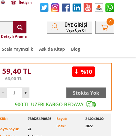
İletişim
0
ÜYE GIRIŞI
Veya Üye Ol
Detaylı Arama
Scala Yayıncılık
Askıda Kitap
Blog
59,40
TL
%10
66,00
TL
Stokta Yok
900 TL ÜZERİ KARGO BEDAVA
ISBN:
9786254290893
Boyut:
21.00x30.00
Baskı:
2022
Sayfa Sayısı:
24