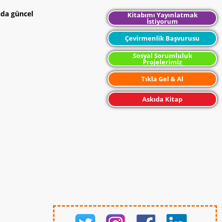
nda güncel
Kitabımı Yayınlatmak
İstiyorum
Çevirmenlik Başvurusu
Sosyal Sorumluluk
Projelerimiz
Tıkla Gel & Al
Askıda Kitap