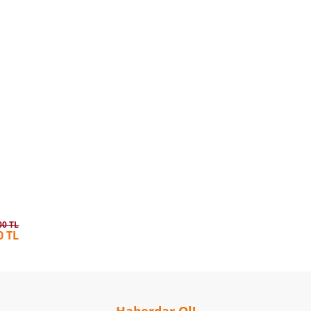
00 TL
0 TL
Haberdar Ol!