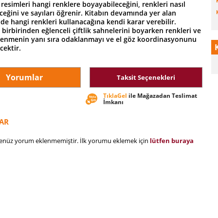
esimleri hangi renklere boyayabileceğini, renkleri nasıl
ceğini ve sayıları öğrenir. Kitabın devamında yer alan
de hangi renkleri kullanacağına kendi karar verebilir.
irbirinden eğlenceli çiftlik sahnelerini boyarken renkleri ve
ğrenmenin yanı sıra odaklanmayı ve el göz koordinasyonunu
cektir.
Yorumlar
Taksit Seçenekleri
TıklaGel
ile Mağazadan Teslimat
İmkanı
AR
henüz yorum eklenmemiştir. İlk yorumu eklemek için
lütfen buraya