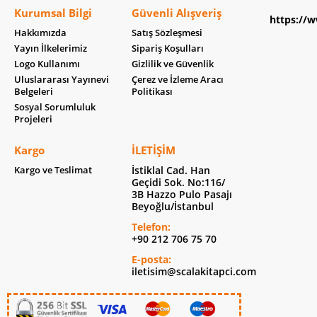
Kurumsal Bilgi
Güvenli Alışveriş
https://w
Hakkımızda
Satış Sözleşmesi
Yayın İlkelerimiz
Sipariş Koşulları
Logo Kullanımı
Gizlilik ve Güvenlik
Uluslararası Yayınevi
Çerez ve İzleme Aracı
Belgeleri
Politikası
Sosyal Sorumluluk
Projeleri
Kargo
İLETIŞIM
Kargo ve Teslimat
İstiklal Cad. Han
Geçidi Sok. No:116/
3B Hazzo Pulo Pasajı
Beyoğlu/İstanbul
Telefon:
+90 212 706 75 70
E-posta:
iletisim@scalakitapci.com