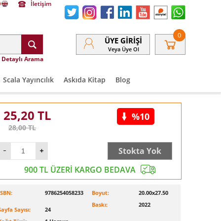
İletişim
0
ÜYE GIRIŞI
Veya Üye Ol
Detaylı Arama
Scala Yayıncılık
Askıda Kitap
Blog
25,20
TL
%10
28,00
TL
Stokta Yok
900 TL ÜZERİ KARGO BEDAVA
ISBN:
9786254058233
Boyut:
20.00x27.50
Baskı:
2022
Sayfa Sayısı:
24