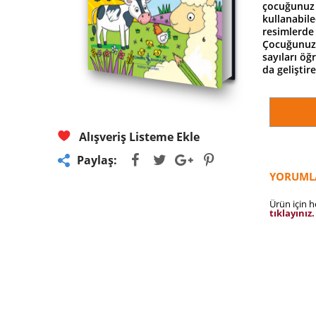
çocuğunuz r
kullanabile
resimlerde 
Çocuğunuz b
sayıları ö
da geliştire
Alışveriş Listeme Ekle
Paylaş:
YORUML
Ürün için 
tıklayınız.