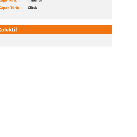
Kağıt Türü:
1.Hamur
Kapak Türü:
Ciltsiz
Kolektif