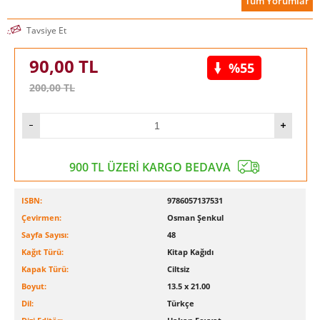
Tüm Yorumlar
Tavsiye Et
90,00
TL
%55
200,00
TL
900 TL ÜZERİ KARGO BEDAVA
ISBN:
9786057137531
Çevirmen:
Osman Şenkul
Sayfa Sayısı:
48
Kağıt Türü:
Kitap Kağıdı
Kapak Türü:
Ciltsiz
Boyut:
13.5 x 21.00
Dil:
Türkçe