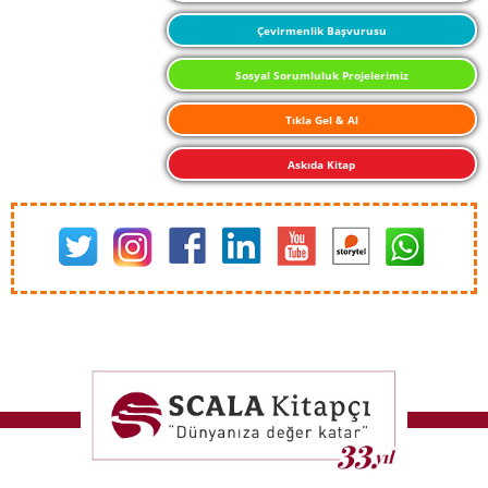
Çevirmenlik Başvurusu
Sosyal Sorumluluk Projelerimiz
Tıkla Gel & Al
Askıda Kitap