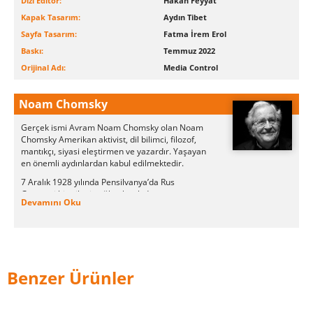
Dizi Editör:
Hakan Feyyat
Kapak Tasarım:
Aydın Tibet
Sayfa Tasarım:
Fatma İrem Erol
Baskı:
Temmuz 2022
Orijinal Adı:
Media Control
Noam Chomsky
Gerçek ismi Avram Noam Chomsky olan Noam
Chomsky Amerikan aktivist, dil bilimci, filozof,
mantıkçı, siyasi eleştirmen ve yazardır. Yaşayan
en önemli aydınlardan kabul edilmektedir.
7 Aralık 1928 yılında Pensilvanya’da Rus
Göçmeni bir ailenin oğlu olarak dünyaya
Devamını Oku
gelmiştir. Babası William Chomsky İbranice
öğretmeni olarak çalışmaktaydı. Orta Çağ
döneminin dil bilgisi hakkında bilimsel bir dergi
çıkarmaktaydı.
Noam Chomsky lise eğitiminden sonra
Benzer Ürünler
Pensilvanya Üniversitesinde Dil Bilim üzerine
eğitim aldı. Nelson Goodman gibi radikal bir
akademisyenin öğrencisi oldu. Yapısal Dil
Biliminin Yöntemi isimli kitabın düzeltmeleri için