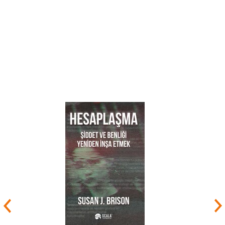
Harvard’a gitti.
24 Yaşında Avrupa’yı gezen Chomsky bu gezileri
sırasında dil biliminde devrim yaratan kuramının
zeminini buldu. Bu kuramın zeminine göre dil
doğuştan gelen soyut bir kavramdı. Çocukların
doğuştan her dili öğrenmeye yetenekli olduğunu
ama çevresinden etkilenerek anne abasının
kullandığı dili öğrendiğini açıkladı.
Harvard Üniversitesindeki çalışmalarının
meyvesini de almıştır. 1955 yılında Pensilvanya
Üniversitesinde doktora 33 yaşında ise profesör
unvanını almıştır. Noam Chomsky
Massachusetts Teknoloji Enstitüsünde görev
yapmaktadır. Aynı enstitüde Modern Diller ve
Dilbilimi alanında çalışmaktadır.