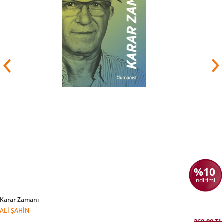
%10
indirimli
Karar Zamanı
ALI ŞAHIN
260,00 TL