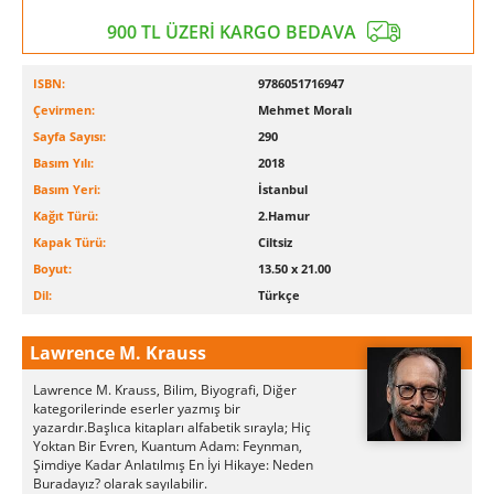
900 TL ÜZERİ KARGO BEDAVA
ISBN:
9786051716947
Çevirmen:
Mehmet Moralı
Sayfa Sayısı:
290
Basım Yılı:
2018
Basım Yeri:
İstanbul
Kağıt Türü:
2.Hamur
Kapak Türü:
Ciltsiz
Boyut:
13.50 x 21.00
Dil:
Türkçe
Lawrence M. Krauss
Lawrence M. Krauss, Bilim, Biyografi, Diğer
kategorilerinde eserler yazmış bir
yazardır.Başlıca kitapları alfabetik sırayla; Hiç
Yoktan Bir Evren, Kuantum Adam: Feynman,
Şimdiye Kadar Anlatılmış En İyi Hikaye: Neden
Buradayız? olarak sayılabilir.