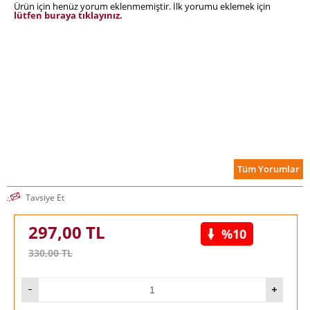
Ürün için henüz yorum eklenmemiştir. İlk yorumu eklemek için
okumanız gereken bir kitap.”
lütfen buraya tıklayınız.
- Popular Science
Tüm Yorumlar
Tavsiye Et
297,00
TL
%10
330,00
TL