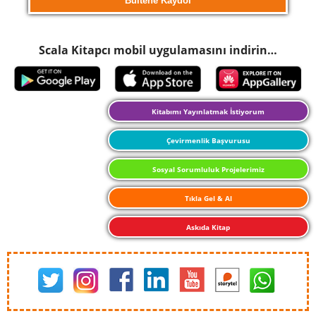
Scala Kitapcı mobil uygulamasını indirin…
Kitabımı Yayınlatmak İstiyorum
Çevirmenlik Başvurusu
Sosyal Sorumluluk Projelerimiz
Tıkla Gel & Al
Askıda Kitap