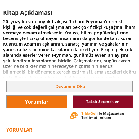
Kitap Açıklaması
20. yüzyılın son büyük fizikçisi Richard Feynman’ın renkli
kişiliği ve çok değerli çalışmaları pek çok fizikçi kuşağına ilham
vermeye devam etmektedir. Krauss, bilimi popülerleştirme
becerisiyle fizikçi olmayan insanların da gönlünde taht kuran
Kuantum Adam’ın aşklarının, sanatçı yanının ve şakalarının
yanı sıra fizik bilimine katkılarını da özetliyor. Fiziğin pek çok
alanında eserler veren Feynman, günümüz evren anlayışını
şekillendiren insanlardan biridir. Çalışmalarını, bugün evren
üzerine bildiklerimizin neredeyse hiçbirisinin henüz
bilinmediği bir dönemde gerçekleştirmişti, ama sezgileri doğru
çıktı. Parçacık fiziğinden katı hal fiziğine, kozmolojiden
kuantum bilgisayarlarına kadar her alanda öncüydü.
Devamını Oku
“Hayat dolu ve çekici bir bilim insanının olağanüstü
biyografisi.”
Yorumlar
Taksit Seçenekleri
- Steven Pinker, Düşüncenin Maddesi ve Zihin Nasıl Çalışır
kitaplarının yazarı
TıklaGel
ile Mağazadan
Teslimat İmkanı
“Feynman biyografilerine harika bir katkı.”
-Kirkus Reviews
YORUMLAR
“Feynman’ın biliminin gerçek doğasını anlamak istiyorsanız