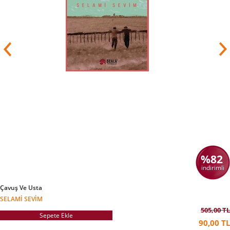
%82
indirimli
Çavuş Ve Usta
SELAMI SEVIM
505,00 TL
Sepete Ekle
90,00 TL