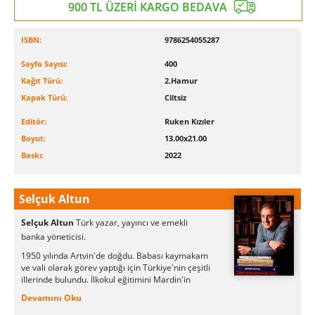
900 TL ÜZERİ KARGO BEDAVA
ISBN:
9786254055287
Sayfa Sayısı:
400
Kağıt Türü:
2.Hamur
Kapak Türü:
Ciltsiz
Editör:
Ruken Kızıler
Boyut:
13.00x21.00
Baskı:
2022
Selçuk Altun
Selçuk Altun
Türk yazar, yayıncı ve emekli
banka yöneticisi.
1950 yılında Artvin'de doğdu. Babası kaymakam
ve vali olarak görev yaptığı için Türkiye'nin çeşitli
illerinde bulundu. İlkokul eğitimini Mardin'in
Derik ilçesinde tamamladı. Samsun'da Maarif
Devamını Oku
Koleji'nde aldığı eğitimden sonra Boğaziçi