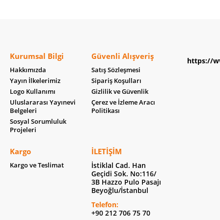
Kurumsal Bilgi
Güvenli Alışveriş
https://w
Hakkımızda
Satış Sözleşmesi
Yayın İlkelerimiz
Sipariş Koşulları
Logo Kullanımı
Gizlilik ve Güvenlik
Uluslararası Yayınevi
Çerez ve İzleme Aracı
Belgeleri
Politikası
Sosyal Sorumluluk
Projeleri
Kargo
İLETIŞIM
Kargo ve Teslimat
İstiklal Cad. Han
Geçidi Sok. No:116/
3B Hazzo Pulo Pasajı
Beyoğlu/İstanbul
Telefon:
+90 212 706 75 70