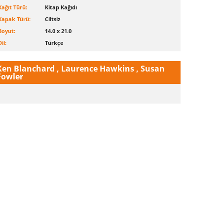
Kağıt Türü:
Kitap Kağıdı
Kapak Türü:
Ciltsiz
Boyut:
14.0 x 21.0
Dil:
Türkçe
Ken Blanchard , Laurence Hawkins , Susan
Fowler