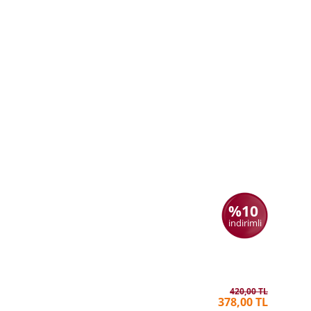
%10
indirimli
Liderlik 2
KOLEKTI
420,00 TL
378,00 TL