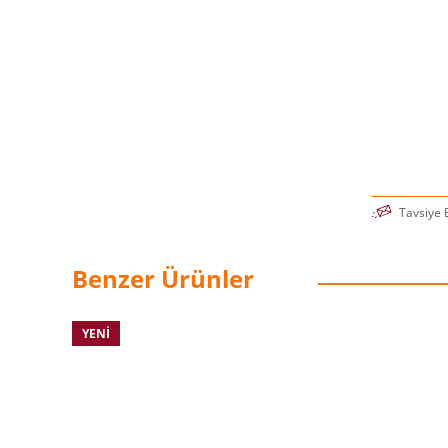
bilen kişid
projelerin 
derleyip, bi
Hayaller mü
gerçekleşti
belirlemel
gerçekleşm
-Abdulkadi
Tavsiye 
Benzer Ürünler
YENI