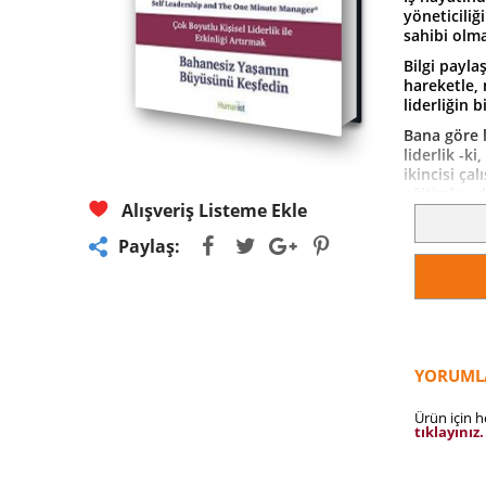
yöneticiliğ
sahibi olm
Bilgi payla
hareketle,
liderliğin 
Bana göre l
liderlik -ki
ikincisi ça
eğitimle edi
Alışveriş Listeme Ekle
Liderin vas
mütevazı ol
Paylaş:
alabilen es
Lider karar
bilen, prat
Çok sık yön
yönetici ola
YORUML
noktada iyi
azami ölçüd
Ürün için 
sağlarlar.
tıklayınız.
Lider duygu
Lider hayal