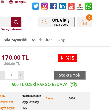
İletişim
0
ÜYE GIRIŞI
Veya Üye Ol
Detaylı Arama
Scala Yayıncılık
Askıda Kitap
Blog
170,00
TL
%15
200,00
TL
Stokta Yok
900 TL ÜZERİ KARGO BEDAVA
ISBN:
9786056053085
Baskı:
2020
Çevirmen:
Ayşe Atasoy
Sayfa Sayısı:
176