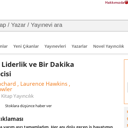
Hakkımızda
nlar
Yeni Çıkanlar
Yayınevleri
Yazarlar
Novel Yayıncılık
l Liderlik ve Bir Dakika
cisi
chard , Laurence Hawkins ,
owler
Kitap Yayıncılık
Stoklara düşünce haber ver
çıklaması
da yarım asrı tamamladım. Her anı dolu geçen iş hayatımın,