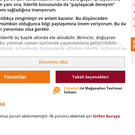
in yanı sıra, liderlik konusunda da "paylaşacak deneyim"
amı sağladığına inanıyorum.
şıldıkça zenginleşir ve anlam kazanır. Bu düşünceden
 mümkün olduğunca bilgi paylaşımına önem veriyorum. Bu da
bir yansıması olsa gerekir.
iderlik üç başlık altında ele alınabilir. Birincisi, doğuştan
, bu yetenek zaman içerisinde yaşanılanlarla geliştirilebilir -,
lışılarak, ortamlarda bulunularak edinilen liderlik, üçüncüsü ise
nilen ve kişinin geliştirdiği liderliktir.
Devamını Oku
ıfları içerisinde bana göre çok önemli bir konu var. Lider
malı ve iş ortamında kızdığı kişinin yeri geldiğinde gönlünü
neklik sergilemeli.
Yorumlar
Taksit Seçenekleri
lı hareket etmeli, pratik zekası bulunmalı. Ne yapacağını
ik zekası ile de çözümün kaynağı olmalı.
TıklaGel
ile Mağazadan Teslimat
İmkanı
eltilen bir soruya değinmek istiyorum. İyi bir lider, iyi bir
bilir mi? İyi bir lider, iyi bir yönetici olmayabilir. Ama işte bu
AR
 yöneticiler devreye girer ve liderin liderlik vasıflarından
e yararlanılarak kurumun başarısının sürekliliğini ve artışını
henüz yorum eklenmemiştir. İlk yorumu eklemek için
lütfen buraya
ları ile hareket eder ama kesinlikle duygusal karar almamalı.
leri olan, hayallerinde geliştirdiği projeleri gerçekleştirmeyi