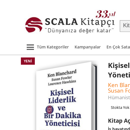
Tüm Kategoriler
Kampanyalar
En Çok Sata
YENI
Kişise
Yöneti
Ken Blan
Susan F
Hümanist 
Stokta Yok
Kitap A
İş hayatın