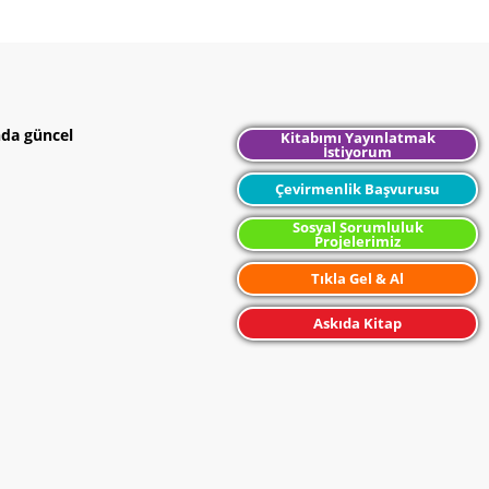
nda güncel
Kitabımı Yayınlatmak
İstiyorum
Çevirmenlik Başvurusu
Sosyal Sorumluluk
Projelerimiz
Tıkla Gel & Al
Askıda Kitap