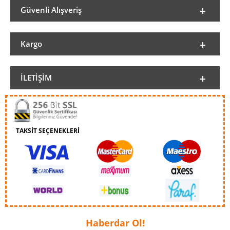
Güvenli Alışveriş
Kargo
İLETIŞIM
TAKSİT SEÇENEKLERİ
Haberdar Ol!