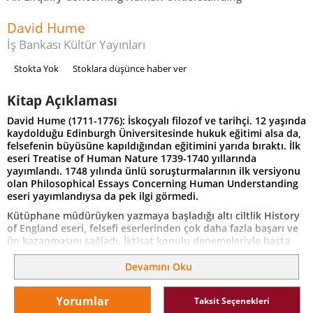
David Hume
İş Bankası Kültür Yayınları
Stokta Yok
Stoklara düşünce haber ver
Kitap Açıklaması
David Hume (1711-1776): İskoçyalı filozof ve tarihçi. 12 yaşında
kaydolduğu Edinburgh Üniversitesinde hukuk eğitimi alsa da,
felsefenin büyüsüne kapıldığından eğitimini yarıda bıraktı. İlk
eseri Treatise of Human Nature 1739-1740 yıllarında
yayımlandı. 1748 yılında ünlü soruşturmalarının ilk versiyonu
olan Philosophical Essays Concerning Human Understanding
eseri yayımlandıysa da pek ilgi görmedi.
Kütüphane müdürüyken yazmaya başladığı altı ciltlik History
of England eseri, felsefi eserlerinden çok daha fazla başarı ve
ün kazanmasını sağladı. İktisat konulu denemeleriyle başta
yakın dostu Adam Smith olmak üzere liberal iktisatçılar
üzerinde de etkili oldu. David Hume, Locke’un ampirizmine,
Devamını Oku
Berkeley’in idealizmine dayanan felsefesiyle, başta Kant olmak
üzere kendinden sonraki pek çok filozofu etkilemiştir.
Yorumlar
Taksit Seçenekleri
İnsanın Anlama Yetisi Üzerine Bir Soruşturma Hume’un ilk