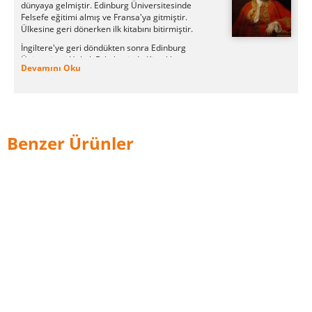
dünyaya gelmiştir. Edinburg Üniversitesinde
Felsefe eğitimi almış ve Fransa'ya gitmiştir.
Ülkesine geri dönerken ilk kitabını bitirmiştir.
İngiltere'ye geri döndükten sonra Edinburg
Üniversitesi Hukuk Fakültesinde Kitaplık
Devamını Oku
memurluğu bölümünde çalışmaya başlamıştır.
Burada gereken araştırmaları yapabilme fırsatı
yakalayan David Hume History of England
kitabını bitirmiştir. Bu kitap ülkede büyük bir
popülerlik yakalamıştır.
Benzer Ürünler
1763 yılında elçilik katibi olarak Fransa'ya gitmiş
geri döndükten sonra Dış işleri bakanlığında
görev almıştır. David Hume düşüncenin insanlık
yaşamında en önemli şey olduğunu savunan
felsefeciler dendir. 25 ağustos 1776 yılında vefat
etmiştir.