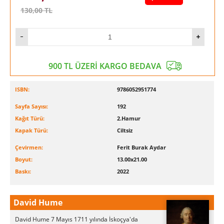
130,00
TL
900 TL ÜZERİ KARGO BEDAVA
ISBN:
9786052951774
Sayfa Sayısı:
192
Kağıt Türü:
2.Hamur
Kapak Türü:
Ciltsiz
Çevirmen:
Ferit Burak Aydar
Boyut:
13.00x21.00
Baskı:
2022
David Hume
David Hume 7 Mayıs 1711 yılında İskoçya'da