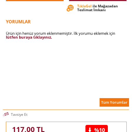
eserinde incelediği konuların keskin ve açık bir özetini yaptığı,
TıklaGel
ile Mağazadan
fikirlerin kökeninden özgür iradeye, nedensellik ilkesine dair
Teslimat İmkanı
şüphelerden, mucizelere kadar en ünlü argümanlarını formüle
ettiği ustalık dönemin en yetkin eseridir.
YORUMLAR
Ürün için henüz yorum eklenmemiştir. İlk yorumu eklemek için
lütfen buraya tıklayınız.
Tüm Yorumlar
Tavsiye Et
117,00
TL
%10