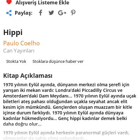
Alışveriş Listeme Ekle
Paylaş:
Hippi
Paulo Coelho
Can Yayınları
Stokta Yok
Stoklara düşünce haber ver
Kitap Açıklaması
1970 yılının Eylül ayında, dünyanın merkezi olma şerefi için
yarışan iki mekan vardı: Londra’daki Piccadilly Circus ve
Amsterdam’daki Dam Meydanı... 1970 yılının Eylül ayında uçak
biletleri ateş pahası olduğundan uçakla seyahat ancak elit
kesim için mümkündü. Gençlerden oluşan muazzam bir kitle
içinse durum farklıydı. 1970 yılının Eylül ayında dünyaya
kadınlar hükmediyordu… Genç hippi kadınlar demek belki
daha doğru olur...
1970 yılının Eylül ayında herkesin paranormal güçleri vardı,
olmayanlar da sahip olma yolundaydı…