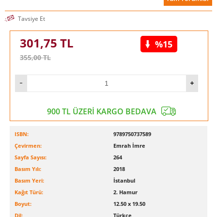
Tavsiye Et
301,75
TL
%15
355,00
TL
900 TL ÜZERİ KARGO BEDAVA
ISBN:
9789750737589
Çevirmen:
Emrah İmre
Sayfa Sayısı:
264
Basım Yılı:
2018
Basım Yeri:
İstanbul
Kağıt Türü:
2. Hamur
Boyut:
12.50 x 19.50
Dil:
Türkçe