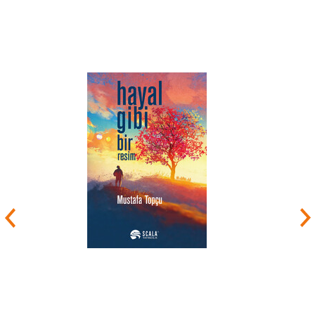
eserini yazmıştır.
Simyacı adlı kitabını 1988 yılında yayımlayan
Paulo Coelho bu romanı sayesinde dünyaca
tanınan bir yazar olarak şöhretin kapılarını açtı.
Bu eseri çok başarılı bulunduğu için 53 ayrı dile
çeviri yapılmıştır. Bu sayede Guiness Dünya
Rekorlar Kitabına girmeye hak kazanmıştır.
Gençliğinde üç kere akıl hastanesine
gönderilen
Paulo Coelho buradaki
tecrübelerinden yararlanarak Veronika Ölmek
İstiyor adlı kitabını yazmıştır. Dünyanın en eski
mesleği üzerine kurulu olan masalı On Bir
Dakika’nın filmi Hollywood tarafından satın
alındı.
İlyas peygamberin hayat hikayesinin anlatıldığı
Beşinci Dağ adlı öyküsünün film hakları da
Capistrano Productions tarafından alındı. Paulo
Coelho Unesco’nun Kültürler arası Diyaloglar
programında danışmanlık yapmaktadır.