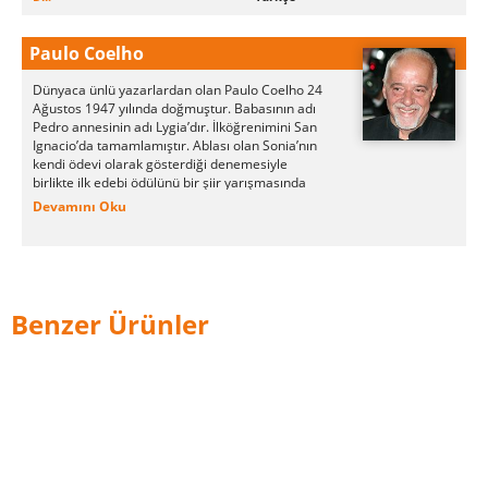
Paulo Coelho
Dünyaca ünlü yazarlardan olan Paulo Coelho 24
Ağustos 1947 yılında doğmuştur. Babasının adı
Pedro annesinin adı Lygia’dır. İlköğrenimini San
Ignacio’da tamamlamıştır. Ablası olan Sonia’nın
kendi ödevi olarak gösterdiği denemesiyle
birlikte ilk edebi ödülünü bir şiir yarışmasında
almıştır.
Devamını Oku
Paulo Coelho
ülkesinde yazarlık yapmadan önce
şarkı sözü yazmıştır. İlk olarak da bu kimliğiyle
bilinir. Elis Regina ve Raul Seixas adlı şarkıcılara
şarkı sözü yazmıştır. Şarkı sözü yazdığı
zamanlarda gazetecilik de yapan yazar yazılarını
Benzer Ürünler
daha sonra yazmaya başlamıştır.
1980 yılında tanıştığı kendisi gibi sanatçı olan
Christina Oiticica ile evlenen Paulo Coelho mutlu
bir evlilik hayatı sürmektedir.
Paulo Coelho ilk olarak 1986 yılındaki Batı
Avrupa’dan başlayıp İspanya’nın Santiago de
Compostela şehrinde biten hac yolculuğuna dair
izlenimlerini 1987 yılında Hac (Pilgrimage) adlı