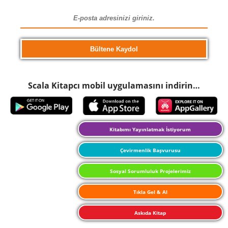
Scala Kitapcı mobil uygulamasını indirin…
Kitabımı Yayınlatmak İstiyorum
Çevirmenlik Başvurusu
Sosyal Sorumluluk Projelerimiz
Tıkla Gel & Al
Askıda Kitap