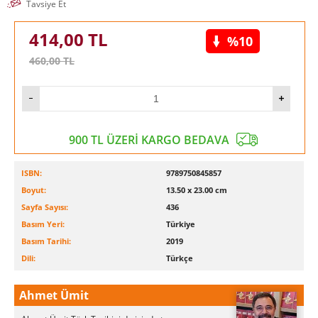
Tavsiye Et
414,00
TL
%10
460,00
TL
900 TL ÜZERİ KARGO BEDAVA
ISBN:
9789750845857
Boyut:
13.50 x 23.00 cm
Sayfa Sayısı:
436
Basım Yeri:
Türkiye
Basım Tarihi:
2019
Dili:
Türkçe
Ahmet Ümit