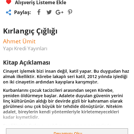
Alışveriş Listeme Ekle
Paylaş:
Kırlangıç Çığlığı
Ahmet Ümit
Yapı Kredi Yayınları
Kitap Açıklaması
Cinayet işlemek bizi insan değil, katil yapar. Bu duygudan haz
almak ilkelliktir. Körebe lakaplı seri katil, 2012 yılında işlediği
on iki cinayetin ardından kayıplara karışmıştır.
Kurbanlarını çocuk tacizcileri arasından seçen Körebe,
yeniden öldürmeye başlar. Adalete duyulan güvenin yerini
linç kültürünün aldığı bir devirde gizli bir kahraman olarak
görülmesi onu çok büyük bir tehdide dönüştürür. Nitekim
adalet, bireylerin kendi yöntemleriyle kirletemeyecekleri
kadar kıymetlidir.
Benliğimizin farkına vardığımız an, acının pençesinde
kıvrandığımız andır.
Devamını Oku