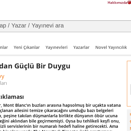
Hakkımızda
nlar
Yeni Çıkanlar
Yayınevleri
Yazarlar
Novel Yayıncılık
dan Güçlü Bir Duygu
vy
ları
çıklaması
r, Mont Blanc'ın buzları arasına hapsolmuş bir uçakta vatana
çlanan ailesini temize çıkaracağını umduğu bazı belgeleri
en, peşine takılan düşmanlarla birlikte dünyanın öbür ucuna
ğini aklından bile geçirmemişti. Oysa bu tehlikeli keşfi onu,
zli servislerinin bir numaralı hedefi haline getirecekti. Ama