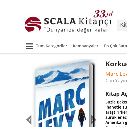
Tüm Kategoriler
Kampanyalar
En Çok Sata
Korku
Marc Le
Can Yayın
Kitap A
Suzie Bake
ihanetle su
araştırırk
sürüklenece
Amerikan gi