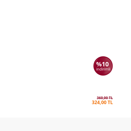
%10
indirimli
Kırlangıç 
AHMET 
360,00 TL
324,00 TL