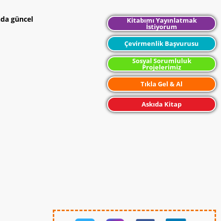
nda güncel
Kitabımı Yayınlatmak
İstiyorum
Çevirmenlik Başvurusu
Sosyal Sorumluluk
Projelerimiz
Tıkla Gel & Al
Askıda Kitap