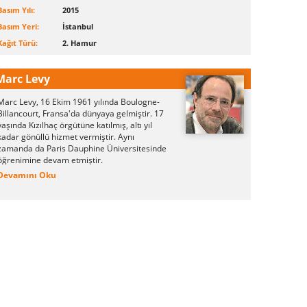
Basım Yılı:
2015
Basım Yeri:
İstanbul
Kağıt Türü:
2. Hamur
Marc Levy
Marc Levy, 16 Ekim 1961 yılında Boulogne-
Billancourt, Fransa'da dünyaya gelmiştir. 17
yaşında Kızılhaç örgütüne katılmış, altı yıl
kadar gönüllü hizmet vermiştir. Aynı
zamanda da Paris Dauphine Üniversitesinde
öğrenimine devam etmiştir.
Devamını Oku
Yirmi üç yaşında ise ülkesinden ayrılarak
ABD'ye yerleşti. Daha sonra iki arkadaşı ile
birlikte Mimarlık şirketi kurmak için Fransa'ya
geri dönmüştür. On yıl boyunca mimarlık
şirketini yöneten Marc Levy, 40 yaşına
yaklaştığı dönemde oğluna anlattığı
hikayeleri kağıda dökmeye karar vererek ilk
romanı Keşke Gerçek Olsa ortaya çıkmıştır.