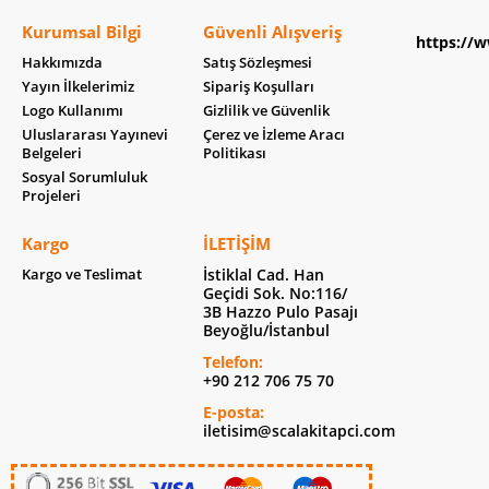
Kurumsal Bilgi
Güvenli Alışveriş
https://w
Hakkımızda
Satış Sözleşmesi
Yayın İlkelerimiz
Sipariş Koşulları
Logo Kullanımı
Gizlilik ve Güvenlik
Uluslararası Yayınevi
Çerez ve İzleme Aracı
Belgeleri
Politikası
Sosyal Sorumluluk
Projeleri
Kargo
İLETIŞIM
Kargo ve Teslimat
İstiklal Cad. Han
Geçidi Sok. No:116/
3B Hazzo Pulo Pasajı
Beyoğlu/İstanbul
Telefon:
+90 212 706 75 70
E-posta:
iletisim@scalakitapci.com