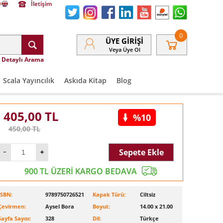
İletişim
0
ÜYE GIRIŞI
Veya Üye Ol
Detaylı Arama
Scala Yayıncılık
Askıda Kitap
Blog
405,00
TL
%10
450,00
TL
Sepete Ekle
900 TL ÜZERİ KARGO BEDAVA
ISBN:
9789750726521
Kapak Türü:
Ciltsiz
Çevirmen:
Aysel Bora
Boyut:
14.00 x 21.00
Sayfa Sayısı:
328
Dil:
Türkçe