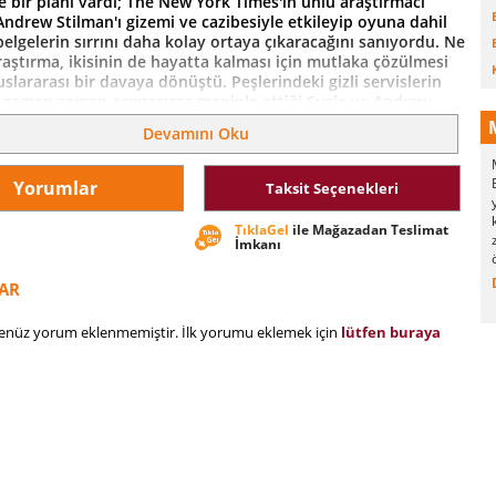
e bir planı vardı; The New York Times'ın ünlü araştırmacı
Andrew Stilman'ı gizemi ve cazibesiyle etkileyip oyuna dahil
elgelerin sırrını daha kolay ortaya çıkaracağını sanıyordu. Ne
raştırma, ikisinin de hayatta kalması için mutlaka çözülmesi
slararası bir davaya dönüştü. Peşlerindeki gizli servislerin
ı, zaman zaman acımasızca maniple ettiği Suzie ve Andrew,
e kurulmuş tuzaklardan kaçmaya çalışırken, günümüzün en iyi
Devamını Oku
rlarından birini ortaya çıkardıklarını fark ettiler.
kırk dokuz dile çevrilen ve dünya çapında otuz üç milyon
Yorumlar
Taksit Seçenekleri
ılı yazar Marc Levy, bu kez okurlarını gerçek bir olaydan yola
leme aldığı soluk soluğa bir maceranın peşinden sürüklüyor.
TıklaGel
ile Mağazadan Teslimat
İmkanı
AR
henüz yorum eklenmemiştir. İlk yorumu eklemek için
lütfen buraya