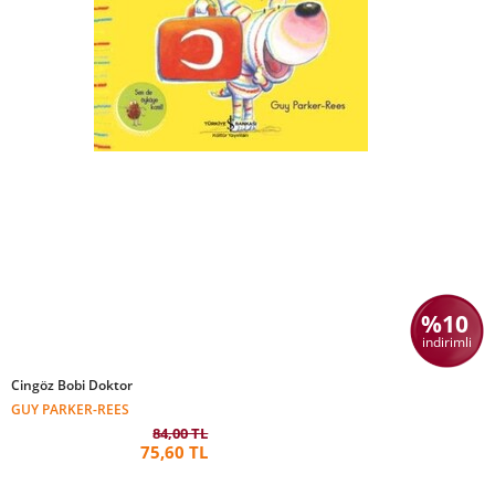
%10
indirimli
Cingöz Bobi Doktor
GUY PARKER-REES
84,00 TL
75,60 TL