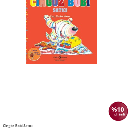
%10
indirimli
Cingöz Bobi Satıcı