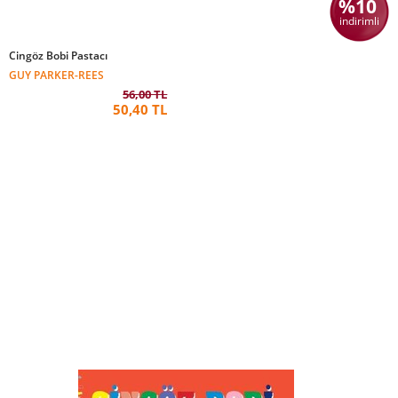
%10
indirimli
Cingöz Bobi Pastacı
GUY PARKER-REES
56,00 TL
50,40 TL