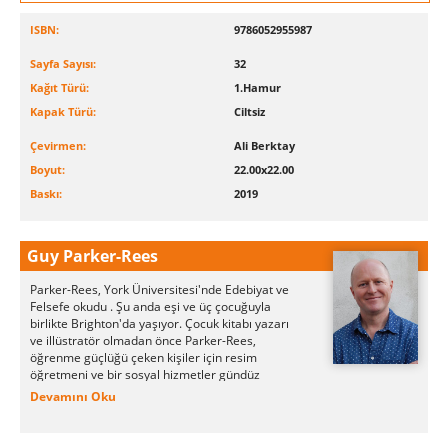
ISBN:
9786052955987
Sayfa Sayısı:
32
Kağıt Türü:
1.Hamur
Kapak Türü:
Ciltsiz
Çevirmen:
Ali Berktay
Boyut:
22.00x22.00
Baskı:
2019
Guy Parker-Rees
Parker-Rees, York Üniversitesi'nde Edebiyat ve
Felsefe okudu . Şu anda eşi ve üç çocuğuyla
birlikte Brighton'da yaşıyor. Çocuk kitabı yazarı
ve illüstratör olmadan önce Parker-Rees,
öğrenme güçlüğü çeken kişiler için resim
öğretmeni ve bir sosyal hizmetler gündüz
merkezinde sanat terapisti olarak çalıştı. Parker-
Devamını Oku
Rees'in çalışmaları arasında, başta Giles
Andreae olmak üzere diğer yazarlar için
illüstrasyonlar yapmak ve kendi çocuk kitaplarını