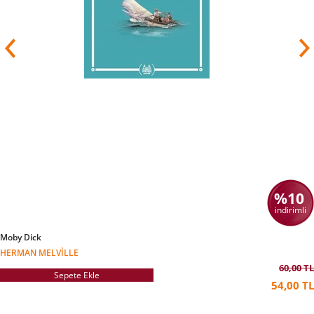
%10
indirimli
Moby Dick
HERMAN MELVILLE
60,00 TL
Sepete Ekle
54,00 TL