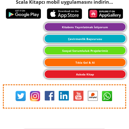
Scala Kitapcı mobil uygulamasını indirin…
Kitabımı Yayınlatmak İstiyorum
Çevirmenlik Başvurusu
Sosyal Sorumluluk Projelerimiz
Tıkla Gel & Al
Askıda Kitap