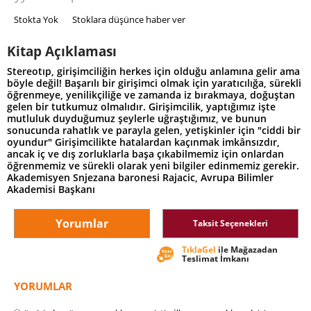
Stokta Yok
Stoklara düşünce haber ver
Kitap Açıklaması
Stereotıp, girişimciliğin herkes için olduğu anlamına gelir ama
böyle değil! Başarılı bir girişimci olmak için yaratıcılığa, sürekli
öğrenmeye, yenilikçiliğe ve zamanda iz bırakmaya, doğuştan
gelen bir tutkumuz olmalıdır. Girişimcilik, yaptığımız işte
mutluluk duyduğumuz şeylerle uğraştığımız, ve bunun
sonucunda rahatlık ve parayla gelen, yetişkinler için "ciddi bir
oyundur" Girişimcilikte hatalardan kaçınmak imkânsızdır,
ancak iç ve dış zorluklarla başa çıkabilmemiz için onlardan
öğrenmemiz ve sürekli olarak yeni bilgiler edinmemiz gerekir.
Akademisyen Snjezana baronesi Rajacic, Avrupa Bilimler
Akademisi Başkanı
Yorumlar
Taksit Seçenekleri
TıklaGel
ile Mağazadan
Teslimat İmkanı
YORUMLAR