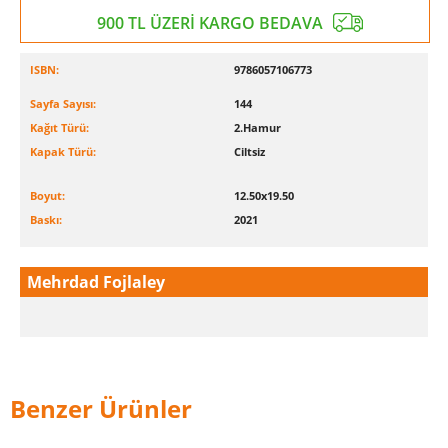
900 TL ÜZERİ KARGO BEDAVA
ISBN:
9786057106773
Sayfa Sayısı:
144
Kağıt Türü:
2.Hamur
Kapak Türü:
Ciltsiz
Boyut:
12.50x19.50
Baskı:
2021
Mehrdad Fojlaley
Benzer Ürünler