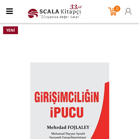
0
YENI