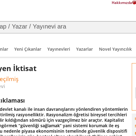
Hakkımızda
nlar
Yeni Çıkanlar
Yayınevleri
Yazarlar
Novel Yayıncılık
en İktisat
eçilmiş
evi
çıklaması
devlet kanalı ile insan davranışlarını yönlendiren yöntemlerin
ştirilmiş rasyonelliktir. Rasyonalizm öğretisi bireysel tercihleri
ir kıldığından sömürü için vazgeçilmez bir araçtır. Kapitalist
görmek “güvenliği sağlamak” yani sistemi korumak ile eş
Bu nedenle piyasa ekonomisinin temelinde güvenlik dispositifi