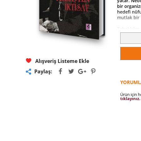
yatar. Neol
bir organi
hedefi nüfu
mutlak bir
Tahakküm üz
köksüzleşti
zorunluluğ
bileşeni ha
yapısının 
kavrayış ek
Alışveriş Listeme Ekle
çöküntüye 
şizofrenik 
Paylaş:
olarak tez
belireceğini
YORUML
amacıyla bi
sürecini şe
Ürün için 
elzemdir.
tıklayınız.