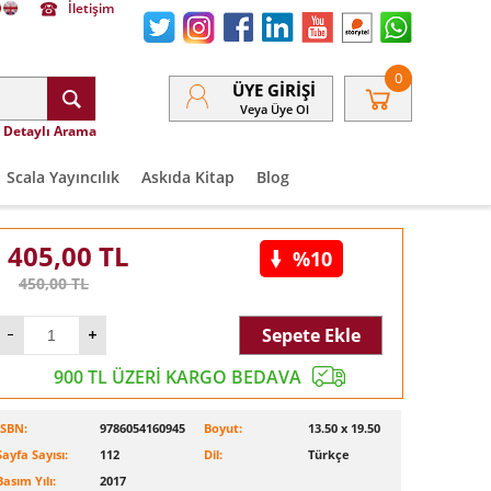
İletişim
0
ÜYE GIRIŞI
Veya Üye Ol
Detaylı Arama
Scala Yayıncılık
Askıda Kitap
Blog
405,00
TL
%10
450,00
TL
Sepete Ekle
900 TL ÜZERİ KARGO BEDAVA
ISBN:
9786054160945
Boyut:
13.50 x 19.50
Sayfa Sayısı:
112
Dil:
Türkçe
Basım Yılı:
2017