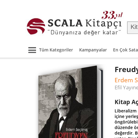
Tüm Kategoriler
Kampanyalar
En Çok Sata
Freudy
Erdem S
Efil Yayın
Kitap A
Liberalizm 
içine yerle
öngörülebil
düzende ön
değerdir. 