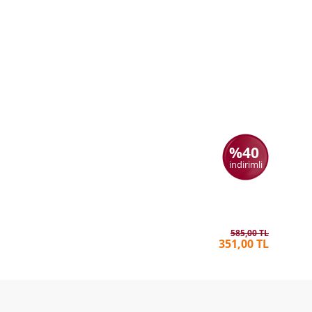
%40
indirimli
Uzaktan 
GEMMA 
585,00 TL
351,00 TL