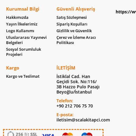
Kurumsal Bilgi
Güvenli Alışveriş
https://w
Hakkımızda
Satış Sözleşmesi
Yayın İlkelerimiz
Sipariş Koşulları
Logo Kullanımı
Gizlilik ve Güvenlik
Uluslararası Yayınevi
Çerez ve İzleme Aracı
Belgeleri
Politikası
Sosyal Sorumluluk
Projeleri
Kargo
İLETIŞIM
Kargo ve Teslimat
İstiklal Cad. Han
Geçidi Sok. No:116/
3B Hazzo Pulo Pasajı
Beyoğlu/İstanbul
Telefon:
+90 212 706 75 70
E-posta:
iletisim@scalakitapci.com