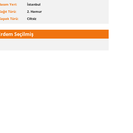
Basım Yeri:
İstanbul
Kağıt Türü:
2. Hamur
Kapak Türü:
Ciltsiz
Erdem Seçilmiş