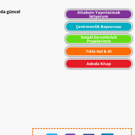
nda güncel
Kitabımı Yayınlatmak
İstiyorum
Çevirmenlik Başvurusu
Sosyal Sorumluluk
Projelerimiz
Tıkla Gel & Al
Askıda Kitap