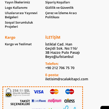
Yayın İlkelerimiz
Sipariş Koşulları
Logo Kullanımı
Gizlilik ve Güvenlik
Uluslararası Yayınevi
Çerez ve İzleme Aracı
Belgeleri
Politikası
Sosyal Sorumluluk
Projeleri
Kargo
İLETIŞIM
Kargo ve Teslimat
İstiklal Cad. Han
Geçidi Sok. No:116/
3B Hazzo Pulo Pasajı
Beyoğlu/İstanbul
Telefon:
+90 212 706 75 70
E-posta:
iletisim@scalakitapci.com
TAKSİT
SEÇENEKLERİ