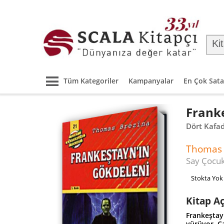
Tüm Kategoriler
Kampanyalar
En Çok Sata
Frank
Dört Kafad
Thomas 
Say Çocu
Stokta Yok
Kitap A
Frankeştayn
yürüyor. C