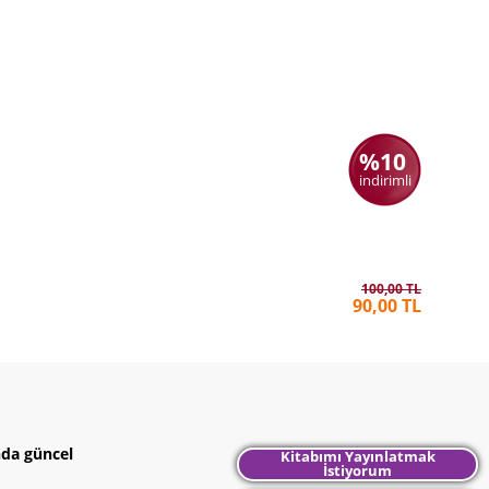
%10
indirimli
Okuldaki
THOMAS
100,00 TL
90,00 TL
nda güncel
Kitabımı Yayınlatmak
İstiyorum