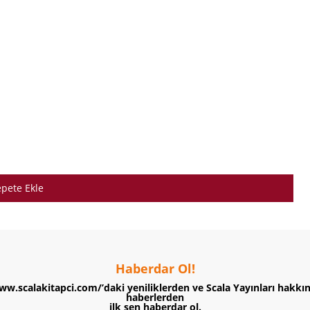
pete Ekle
Haberdar Ol!
ww.scalakitapci.com/’daki yeniliklerden ve Scala Yayınları hakkı
haberlerden
ilk sen haberdar ol.