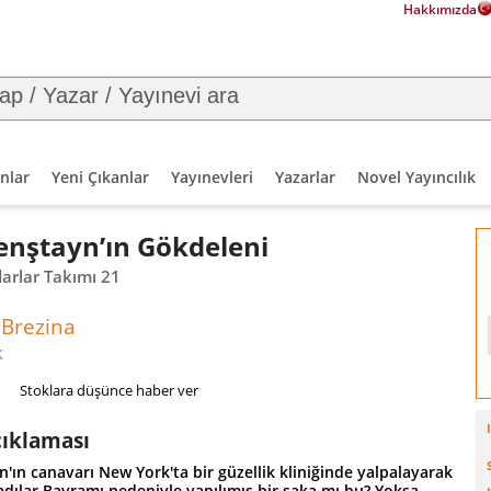
Hakkımızda
nlar
Yeni Çıkanlar
Yayınevleri
Yazarlar
Novel Yayıncılık
enştayn’ın Gökdeleni
arlar Takımı 21
Brezina
k
Stoklara düşünce haber ver
çıklaması
'ın canavarı New York'ta bir güzellik kliniğinde yalpalayarak
adılar Bayramı nedeniyle yapılımış bir şaka mı bu? Yoksa