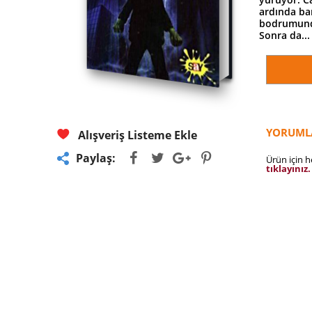
ardında ba
bodrumunda 
Sonra da...
YORUML
Alışveriş Listeme Ekle
Paylaş:
Ürün için 
tıklayınız.