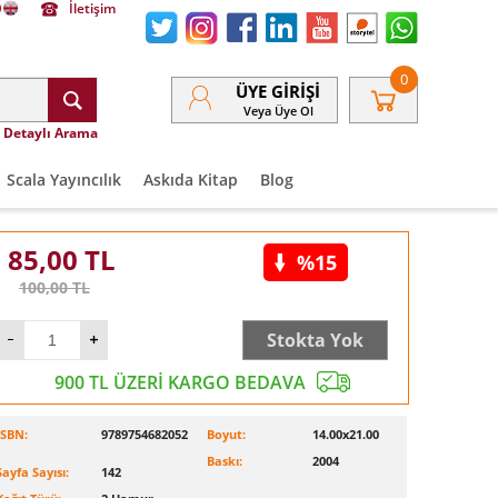
İletişim
0
ÜYE GIRIŞI
Veya Üye Ol
Detaylı Arama
Scala Yayıncılık
Askıda Kitap
Blog
85,00
TL
%15
100,00
TL
Stokta Yok
900 TL ÜZERİ KARGO BEDAVA
ISBN:
9789754682052
Boyut:
14.00x21.00
Baskı:
2004
Sayfa Sayısı:
142