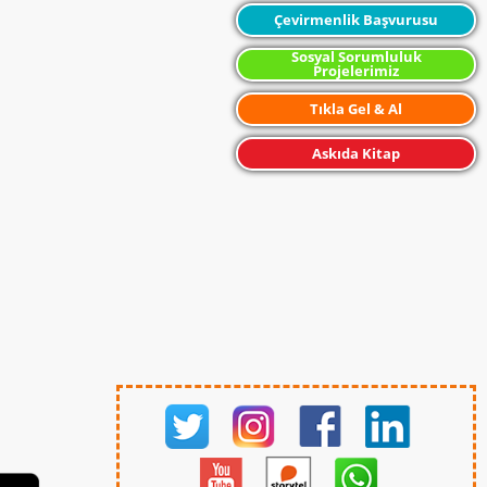
Çevirmenlik Başvurusu
Sosyal Sorumluluk
Projelerimiz
Tıkla Gel & Al
Askıda Kitap