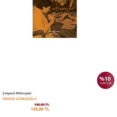
%10
indirimli
Çiviyazılı Mektuplar
FIRDEVS GÜMÜŞOĞLU
140,00 TL
126,00 TL