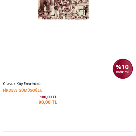
%10
indirimli
Cılavuz Köy Enstitüsü
FIRDEVS GÜMÜŞOĞLU
100,00 TL
90,00 TL