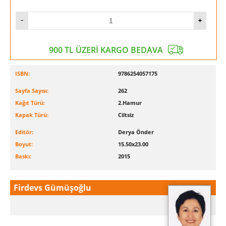
900 TL ÜZERİ KARGO BEDAVA
ISBN:
9786254057175
Sayfa Sayısı:
262
Kağıt Türü:
2.Hamur
Kapak Türü:
Ciltsiz
Editör:
Derya Önder
Boyut:
15.50x23.00
Baskı:
2015
Firdevs Gümüşoğlu