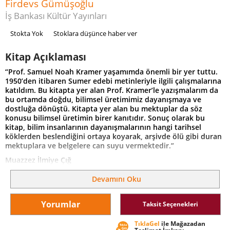
Firdevs Gümüşoğlu
İş Bankası Kültür Yayınları
Stokta Yok
Stoklara düşünce haber ver
Kitap Açıklaması
“Prof. Samuel Noah Kramer yaşamımda önemli bir yer tuttu.
1950’den itibaren Sumer edebi metinleriyle ilgili çalışmalarına
katıldım. Bu kitapta yer alan Prof. Kramer’le yazışmalarım da
bu ortamda doğdu, bilimsel üretimimiz dayanışmaya ve
dostluğa dönüştü. Kitapta yer alan bu mektuplar da söz
konusu bilimsel üretimin birer kanıtıdır. Sonuç olarak bu
kitap, bilim insanlarının dayanışmalarının hangi tarihsel
köklerden beslendiğini ortaya koyarak, arşivde ölü gibi duran
mektuplara ve belgelere can suyu vermektedir.”
Muazzez İlmiye Çığ
Türkiye’de Sumeroloji çalışmaları denince akla ilk gelen
Devamını Oku
isimlerdendir Muazzez İlmiye Çığ. İstanbul Arkeoloji
Müzeleri’nde Hatice Kızılyay’la birlikte bilimsel ölçütlere göre
düzenledikleri Çiviyazılı Tabletler Arşivi, çalışmalarını
Yorumlar
Taksit Seçenekleri
sürdürdükleri 33 yıl boyunca dünyanın sayılı Sumer ve Hitit
uzmanı tarafından ilgi görür ve akademik bir ortama dönüşür.
TıklaGel
ile Mağazadan