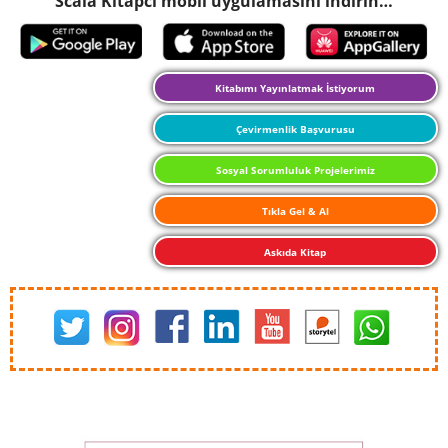
Scala Kitapcı mobil uygulamasını indirin…
Kitabımı Yayınlatmak İstiyorum
Çevirmenlik Başvurusu
Sosyal Sorumluluk Projelerimiz
Tıkla Gel & Al
Askıda Kitap