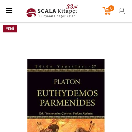
0
YENI