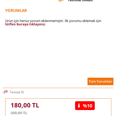
Teslimat İmkanı
birlik-çokluk temelinde tartışarak ana madde arayışı devam
ediyor. Bu diyalogda Platon idealar kuramını yeniden ele
YORUMLAR
alıyor ve orta dönem diyaloglarından biri olan Devlet’te ileri
sürdüğü fikirleri sorguluyor.
Ürün için henüz yorum eklenmemiştir. İlk yorumu eklemek için
lütfen buraya tıklayınız.
Tüm Yorumlar
Tavsiye Et
180,00
TL
%10
200,00
TL