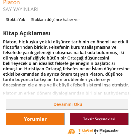
Platon
SAY YAYINLARI
Stokta Yok
Stoklara düşünce haber ver
Kitap Açıklaması
Platon, hiç kuşku yok ki düşünce tarihinin en önemli ve etkili
filozoflarından biridir. Felsefenin kurumsallaşmasına ve
felsefede yazılı geleneğin oluşmasına katkıda bulunmuş, iki
dünyalı metafiziğiyle bütün bir Ortaçağ düşüncesini
belirleyecek olan idealist felsefe geleneğinin başlatıcısı
olmuştur. Hıristiyan Ortaçağ felsefesine ve İslam düşüncesine
etkisi bakımından da ayrıca önem taşıyan Platon, düşünce
tarihi boyunca tartışılan tüm problemleri yüzlerce yıl
öncesinden ele almış ve ilk büyük felsefi sistemi inşa etmiştir.
Platon’un erken dönem diyaloglarından biri olan Euthydemos,
oğlunu en iyi şekilde nasıl yetiştirebileceğini düşünen Kriton
ile ona bu konuda iki yol sunan Sokrates arasında geçer. İyi
Devamını Oku
bir eğitim almamanın sonucunun ahlakça yozlaşma olarak
kabul edildiği bu diyalogda genel olarak tartışılan, bir şeyin
Yorumlar
Taksit Seçenekleri
aynı anda hem var hem yok olamayacağıdır. Yani bir şeyi
bilmek, her şeyi bilmek anlamına gelir.
TıklaGel
ile Mağazadan
Platon’un geç dönem diyaloglarından olan Parmenides’te ise