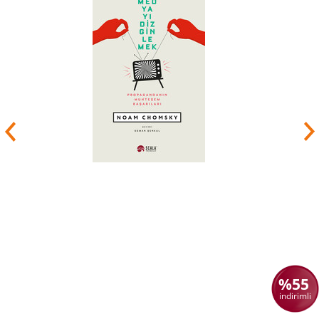
Platon'un etik, estetik, metafizik, politika gibi
farklı alanları işlediği bu metinlerde pek çok
düşünceyi hayatı boyunca tekrar tekrar
değerlendirdiği, düşüncelerini değiştirdiği veya
yeniden ele aldığı düşünülmüş, diyalogların
kronolojisi, nasıl yorumlanması gerektiği, hangi
iddiaları Platon'un kendisinin savunduğu, ya da
Platon'un diyaloglarında yazmadığı düşünceleri
olup olmadığı tartışma konusu olmuştur
ve
olmaya devam etmektedir.
Politik felsefenin kurucusu kabul edilen
Platon'un, sadece akıl aracılığıyla bilinebileceğini
iddia ettiği tümel gerçekler olan "idealar" teorisi,
ruhun akıl, duygular ve arzulardan oluşan üç
parçası olduğu ve bu parçalar arasında aklın
yönetimine dayanan bir uyum kurulması
gerektiği iddiası, ve bu teoriler üzerine kurduğu
etik ve politik düşünceleri tarih boyunca akıl, ruh,
beden, tümeler, ahlak ve devlete dair
tartışmalarda oldukça etkili olmuştur. En sık
okunan ve temel düşüncelerinin çoğunu
açıkladığı düşünülen
%55
diyalogları Devlet, Sokrates'in
indirimli
Savunması, Phaidon, Şölen, Theaetetus, Menon,
Parmenides, Protagoras ve Timaeus olan