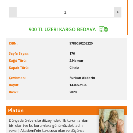
900 TL ÜZERİ KARGO BEDAVA
ISBN:
9786050205220
Sayfa Sayısı:
176
Kağıt Türü:
2.Hamur
Kapak Türü:
Ciltsiz
Çevirmen:
Furkan Akderin
Boyut:
14.00x21.00
Baskı:
2020
Platon
Dünyada üniversite düzeyindeki ilk kurumlardan
biri olan (ve bu kurumlara günümüzdeki adını
veren) Akademi'nin kurucusu olan ve düşünce