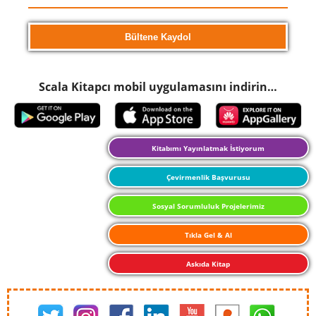
Scala Kitapcı mobil uygulamasını indirin…
Kitabımı Yayınlatmak İstiyorum
Çevirmenlik Başvurusu
Sosyal Sorumluluk Projelerimiz
Tıkla Gel & Al
Askıda Kitap