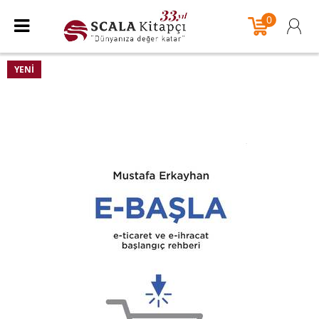
0
YENI