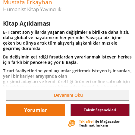
Mustafa Erkayhan
Hümanist Kitap Yayıncılık
Kitap Açıklaması
E-Ticaret son yıllarda yaşanan değişimlerle birlikte daha hızlı,
daha global ve hayatımızın her yerinde. Yavaşça bizi içine
çeken bu dünya artık tüm alışveriş alışkanlıklarımızı ele
geçirmiş durumda.
Bu değişimin getirdiği fırsatlardan yararlanmak isteyen herkes
için farklı bir pencere açıyor E-Başla.
Ticari faaliyetlerine yeni açılımlar getirmek isteyen iş insanları,
yeni bir kariyer arayışında olan
girişimci adayları ve kendi ürettiği ürünleri online satmak için
bir rehber arayan herkese hitap eden önemli bir kaynak.
Devamını Oku
Ürün seçiminden pazarlama ve kargolamaya kadar tüm e-
ticaret sürecini sizin için anlatan bu kitapta dünyayı
değiştiren bir sürecin tüm ayrıntılarını öğrenebilirsiniz.
Yorumlar
Taksit Seçenekleri
“E-ticaret günümüzün yükselen değeri ve bu kaynak bu
değerin anlaşılması için önemli bir rehber olmuş.
TıklaGel
ile Mağazadan
Teslimat İmkanı