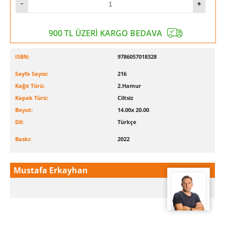
900 TL ÜZERİ KARGO BEDAVA
ISBN:
9786057018328
Sayfa Sayısı:
216
Kağıt Türü:
2.Hamur
Kapak Türü:
Ciltsiz
Boyut:
14.00x 20.00
Dil:
Türkçe
Baskı:
2022
Mustafa Erkayhan