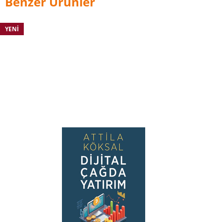
Benzer Ürünler
Ekim 2016’da Tapscott, ilk TEDx konuşmasını
TEDx San Francisco’da verdi. Halen, federal
seçimleri ve referandumları yürütmekten
YENI
sorumlu bağımsız, partizan olmayan ajans olan
Seçimler Kanada Danışma Kurulu’nda görev
yapmaktadır. Ayrıca Paycase ve nuco dahil
olmak üzere erken aşamadaki start-up’larda
danışma kurulu üyesi olarak görev yapmaktadır.