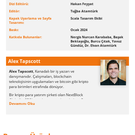
Dizi Editörü:
Hakan Feyyat
Editör:
Tuğba Atamtürk
Kapak Uyarlama ve Sayfa
Scala Tasarım Ekibi
Tasarımı:
Baskı:
Ocak 2024
Katkıda Bulunanlar:
Nergis Nurcan Karababa, Başak
Bektaşoğlu, Burcu Çıtak, Yavuz
Gündüz, Dr. Elvan Atamtürk
Alex Tapscott
Alex Tapscott
, Kanadalı bir iş yazarı ve
danışmanıdır. Çalışmaları, blockchain
teknolojisinin uygulamaları ve bitcoin gibi kripto
para birimleri etrafında dönüyor.
Bir kripto para yatırım şirketi olan NextBlock
Global’in CEO’su ve kurucusuydu ve babası Don
Devamını Oku
Tapscott ile birlikte Blockchain Araştırma
Enstitüsü’nün kurucu ortağıdır.
Tapscott, babası Don Tapscott ile birlikte 2016
kitabı
Blokzincir Devrimi
kitabıyla
The Globe
and
Mail
ve
Toronto Star
’ın en çok satanlar listesine
girdi.