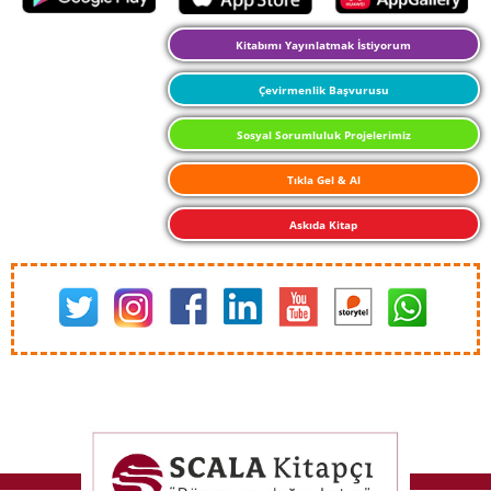
Kitabımı Yayınlatmak İstiyorum
Çevirmenlik Başvurusu
Sosyal Sorumluluk Projelerimiz
Tıkla Gel & Al
Askıda Kitap