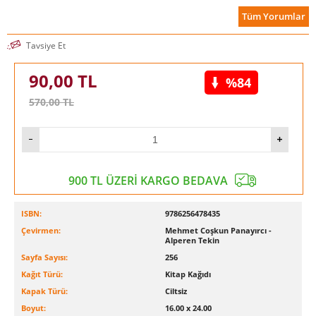
-J. Christopher Giancarlo, ABD Vadeli Emtia İşlemleri Komisyonu
Tüm Yorumlar
Eski Başkanı
Tavsiye Et
90,00
TL
%84
570,00
TL
900 TL ÜZERİ KARGO BEDAVA
ISBN:
9786256478435
Çevirmen:
Mehmet Coşkun Panayırcı -
Alperen Tekin
Sayfa Sayısı:
256
Kağıt Türü:
Kitap Kağıdı
Kapak Türü:
Ciltsiz
Boyut:
16.00 x 24.00