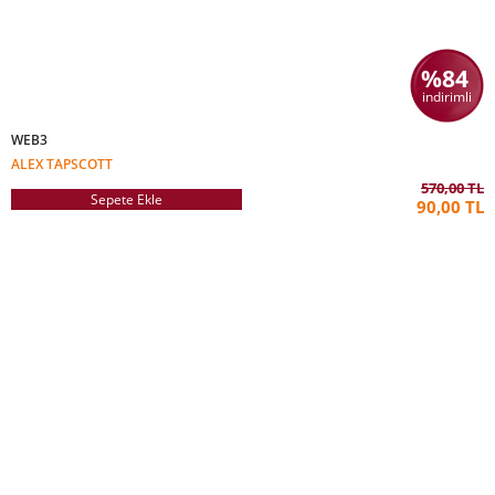
%84
indirimli
WEB3
ALEX TAPSCOTT
570,00 TL
Sepete Ekle
90,00 TL