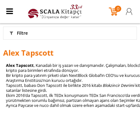
0
Filtre
Alex Tapscott
Alex Tapscott
, Kanadalı bir iş yazarı ve danışmanıdır. Çalışmaları, block
kripto para birimleri etrafında dönüyor.
Bir kripto para yatırım şirketi olan NextBlock Global’in CEO’su ve kurucu
Araştırma Enstitüsü’nün kurucu ortağıdır.
Tapscott, babası Don Tapscott ile birlikte 2016 kitabı
Blokzincir Devrimi
ki
satanlar listesine girdi.
Ekim 2016’da Tapscott, ilk TEDx konuşmasını TEDx San Francisco’da verdi.
yürütmekten sorumlu bağımsız, partizan olmayan ajans olan Seçimler 
Ayrıca Paycase ve nuco dahil olmak üzere erken aşamadaki start-up’lard