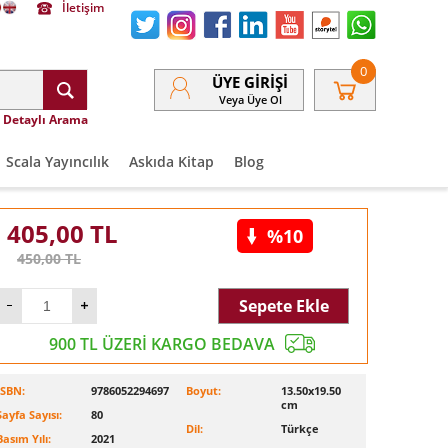
İletişim
0
ÜYE GIRIŞI
Veya Üye Ol
Detaylı Arama
Scala Yayıncılık
Askıda Kitap
Blog
405,00
TL
%10
450,00
TL
Sepete Ekle
900 TL ÜZERİ KARGO BEDAVA
ISBN:
9786052294697
Boyut:
13.50x19.50
cm
Sayfa Sayısı:
80
Dil:
Türkçe
Basım Yılı:
2021