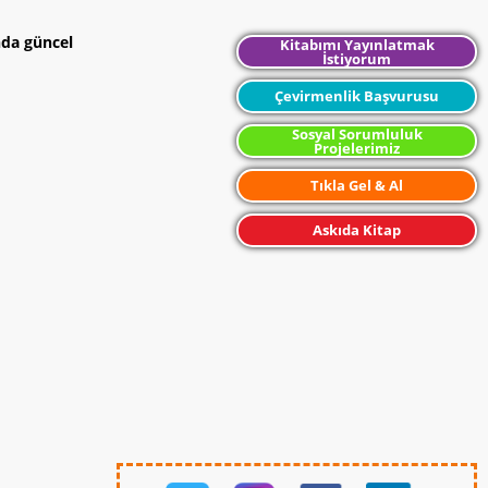
nda güncel
Kitabımı Yayınlatmak
İstiyorum
Çevirmenlik Başvurusu
Sosyal Sorumluluk
Projelerimiz
Tıkla Gel & Al
Askıda Kitap