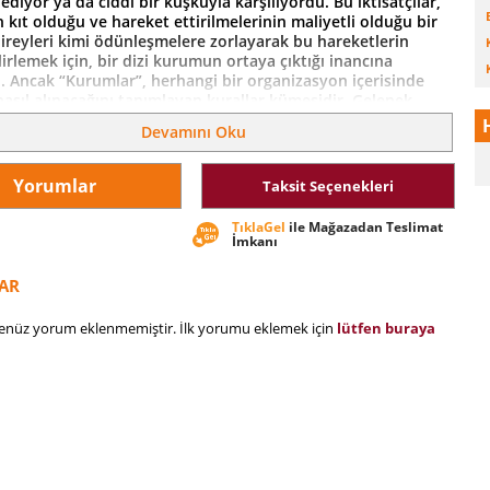
ediyor ya da ciddi bir kuşkuyla karşılıyordu. Bu iktisatçılar,
 kıt olduğu ve hareket ettirilmelerinin maliyetli olduğu bir
ireyleri kimi ödünleşmelere zorlayarak bu hareketlerin
rlemek için, bir dizi kurumun ortaya çıktığı inancına
ı. Ancak “Kurumlar”, herhangi bir organizasyon içerisinde
nasıl alınacağını tanımlayan kurallar kümesidir. Gelenek,
ya da karşılıklı benimseme yoluyla yasanın gücüne sahip
Devamını Oku
Yorumlar
Taksit Seçenekleri
TıklaGel
ile Mağazadan Teslimat
İmkanı
AR
henüz yorum eklenmemiştir. İlk yorumu eklemek için
lütfen buraya