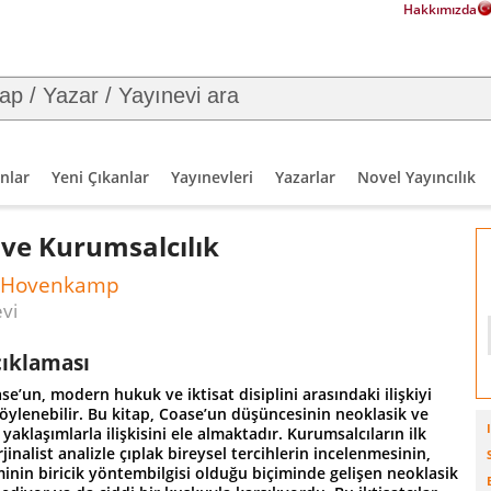
Hakkımızda
nlar
Yeni Çıkanlar
Yayınevleri
Yazarlar
Novel Yayıncılık
ve Kurumsalcılık
t Hovenkamp
evi
çıklaması
e’un, modern hukuk ve iktisat disiplini arasındaki ilişkiyi
söylenebilir. Bu kitap, Coase’un düşüncesinin neoklasik ve
yaklaşımlarla ilişkisini ele almaktadır. Kurumsalcıların ilk
jinalist analizle çıplak bireysel tercihlerin incelenmesinin,
iminin biricik yöntembilgisi olduğu biçiminde gelişen neoklasik