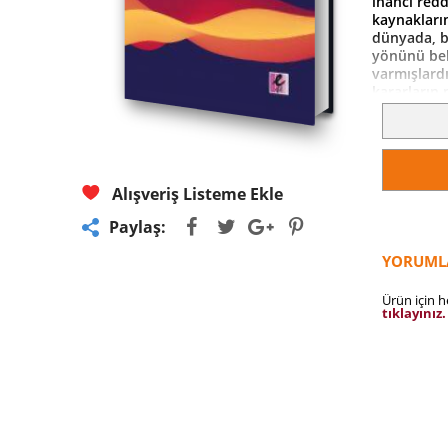
inancı redd
kaynakların
dünyada, b
yönünü beli
varmışlard
kararların 
alışkanlık 
olabilirler.
Alışveriş Listeme Ekle
Paylaş:
YORUML
Ürün için 
tıklayınız.