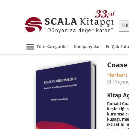
Tüm Kategoriler
Kampanyalar
En Çok Sata
Coase 
Herber
Efil Yayın
Kitap A
Ronald Coas
keşfettiği 
kurumsalcı 
kuşağı, mar
iktisat bil