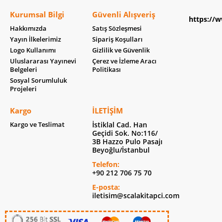
Kurumsal Bilgi
Güvenli Alışveriş
https://w
Hakkımızda
Satış Sözleşmesi
Yayın İlkelerimiz
Sipariş Koşulları
Logo Kullanımı
Gizlilik ve Güvenlik
Uluslararası Yayınevi
Çerez ve İzleme Aracı
Belgeleri
Politikası
Sosyal Sorumluluk
Projeleri
Kargo
İLETIŞIM
Kargo ve Teslimat
İstiklal Cad. Han
Geçidi Sok. No:116/
3B Hazzo Pulo Pasajı
Beyoğlu/İstanbul
Telefon:
+90 212 706 75 70
E-posta:
iletisim@scalakitapci.com