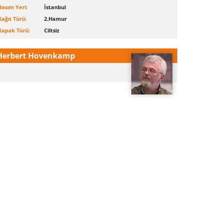
Basım Yeri:
İstanbul
Kağıt Türü:
2.Hamur
Kapak Türü:
Ciltsiz
Herbert Hovenkamp