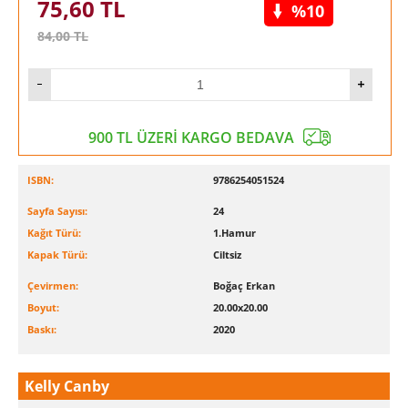
75,60
TL
%10
84,00
TL
900 TL ÜZERİ KARGO BEDAVA
ISBN:
9786254051524
Sayfa Sayısı:
24
Kağıt Türü:
1.Hamur
Kapak Türü:
Ciltsiz
Çevirmen:
Boğaç Erkan
Boyut:
20.00x20.00
Baskı:
2020
Kelly Canby