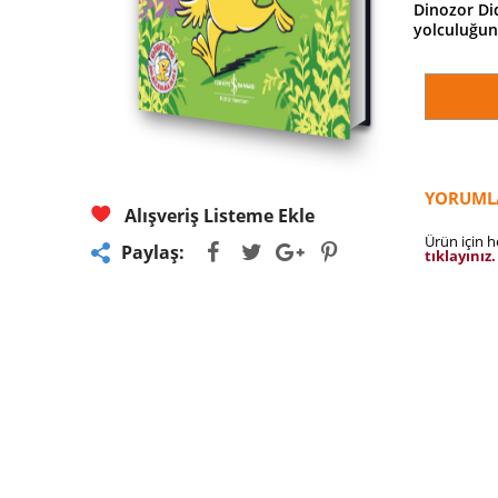
Dinozor Did
yolculuğunu
YORUML
Alışveriş Listeme Ekle
Ürün için 
Paylaş:
tıklayınız.