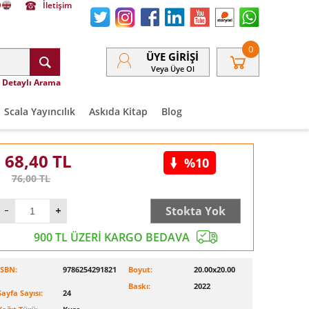
İletişim
0
ÜYE GIRIŞI
Veya Üye Ol
Detaylı Arama
Scala Yayıncılık
Askıda Kitap
Blog
68,40
TL
%10
76,00
TL
Stokta Yok
900 TL ÜZERİ KARGO BEDAVA
ISBN:
9786254291821
Boyut:
20.00x20.00
Baskı:
2022
Sayfa Sayısı:
24