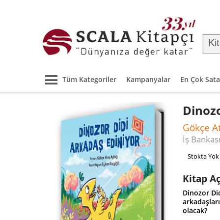
Tüm Kategoriler
Kampanyalar
En Çok Sata
Dinozo
Gökçe A
İş Bankası
Stokta Yok
Kitap A
Dinozor Did
arkadaşlar
olacak?