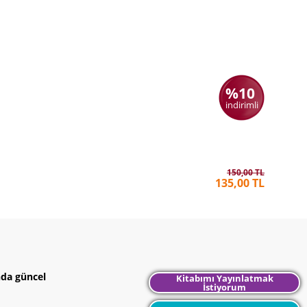
%10
indirimli
Levent İz
MUSTAFA
150,00 TL
135,00 TL
nda güncel
Kitabımı Yayınlatmak
İstiyorum