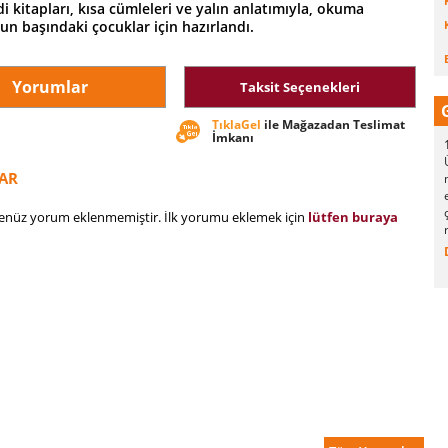
i kitapları, kısa cümleleri ve yalın anlatımıyla, okuma
n başındaki çocuklar için hazırlandı.
Yorumlar
Taksit Seçenekleri
TıklaGel
ile Mağazadan Teslimat
İmkanı
AR
henüz yorum eklenmemiştir. İlk yorumu eklemek için
lütfen buraya