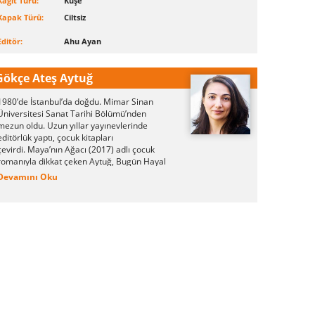
Kağıt Türü:
Kuşe
Kapak Türü:
Ciltsiz
Editör:
Ahu Ayan
Gökçe Ateş Aytuğ
1980’de İstanbul’da doğdu. Mimar Sinan
Üniversitesi Sanat Tarihi Bölümü’nden
mezun oldu. Uzun yıllar yayınevlerinde
editörlük yaptı, çocuk kitapları
çevirdi.
Maya’nın Ağacı (2017) adlı çocuk
romanıyla dikkat çeken Aytuğ, Bugün Hayal
Kuracaktım (2018) ve Bugün Çok Sıkıldım
Devamını Oku
Ben (2018) adlı çocuk kitaplarını da Günışığı
Kitaplığı için yeniledi. Çocuklara ve gençlere
kitaplar hazırlamaya, öyküler düşlemeye
devam eden yazar, kızı ve eşiyle birlikte
İstanbul’da yaşıyor