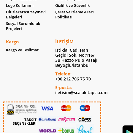
Logo Kullanımı
Gizlilik ve Güvenlik
Uluslararası Yayınevi
Çerez ve İzleme Aracı
Belgeleri
Politikası
Sosyal Sorumluluk
Projeleri
Kargo
İLETIŞIM
Kargo ve Teslimat
İstiklal Cad. Han
Geçidi Sok. No:116/
3B Hazzo Pulo Pasajı
Beyoğlu/İstanbul
Telefon:
+90 212 706 75 70
E-posta:
iletisim@scalakitapci.com
TAKSİT
SEÇENEKLERİ