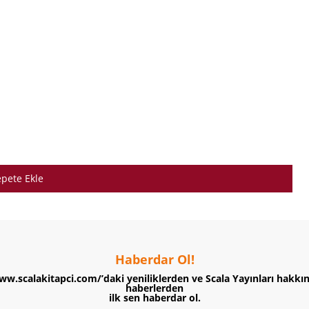
pete Ekle
Haberdar Ol!
ww.scalakitapci.com/’daki yeniliklerden ve Scala Yayınları hakkı
haberlerden
ilk sen haberdar ol.