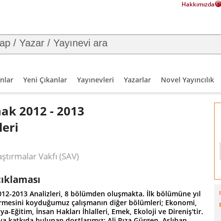
Hakkımızda
nlar
Yeni Çıkanlar
Yayınevleri
Yazarlar
Novel Yayıncılık
ak 2012 - 2013
leri
aştırmalar Vakfı (SAV)
çıklaması
12-2013 Analizleri, 8 bölümden oluşmakta. İlk bölümüne yıl
rmesini koyduğumuz çalışmanın diğer bölümleri; Ekonomi,
a-Eğitim, İnsan Hakları İhlalleri, Emek, Ekoloji ve Direniş'tir.
a katkıda bulunan dostlarımız: Ali Rıza Gürgen, Aslıhan