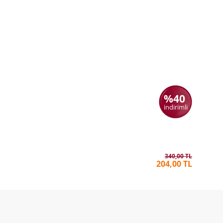
%40
indirimli
Paranın 
ESWAR S
340,00 TL
204,00 TL