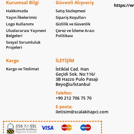
Kurumsal Bilgi
Güvenli Alışveriş
https://w
Hakkımızda
Satış Sözleşmesi
Yayın İlkelerimiz
Sipariş Koşulları
Logo Kullanımı
Gizlilik ve Güvenlik
Uluslararası Yayınevi
Çerez ve İzleme Aracı
Belgeleri
Politikası
Sosyal Sorumluluk
Projeleri
Kargo
İLETIŞIM
Kargo ve Teslimat
İstiklal Cad. Han
Geçidi Sok. No:116/
3B Hazzo Pulo Pasajı
Beyoğlu/İstanbul
Telefon:
+90 212 706 75 70
E-posta:
iletisim@scalakitapci.com