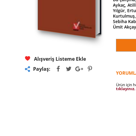
Aykaç, Ati
Yılgür, Ert
Kurtulmuş,
Sebiha Kab
Ümit Akça
Alışveriş Listeme Ekle
Paylaş:
YORUML
Ürün için 
tıklayınız.