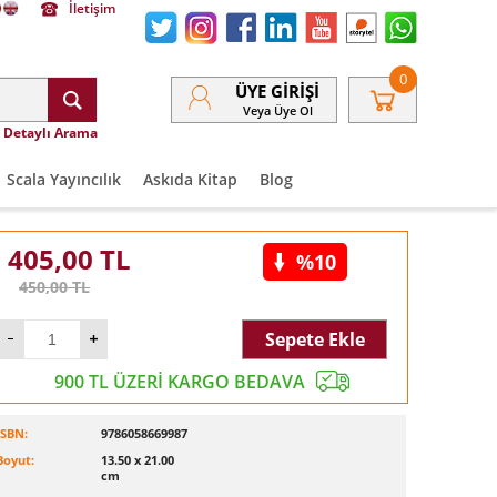
İletişim
0
ÜYE GIRIŞI
Veya Üye Ol
Detaylı Arama
Scala Yayıncılık
Askıda Kitap
Blog
405,00
TL
%10
450,00
TL
Sepete Ekle
900 TL ÜZERİ KARGO BEDAVA
ISBN:
9786058669987
Boyut:
13.50 x 21.00
cm