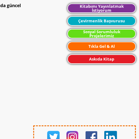
nda güncel
Kitabımı Yayınlatmak
İstiyorum
Çevirmenlik Başvurusu
Sosyal Sorumluluk
Projelerimiz
Tıkla Gel & Al
Askıda Kitap