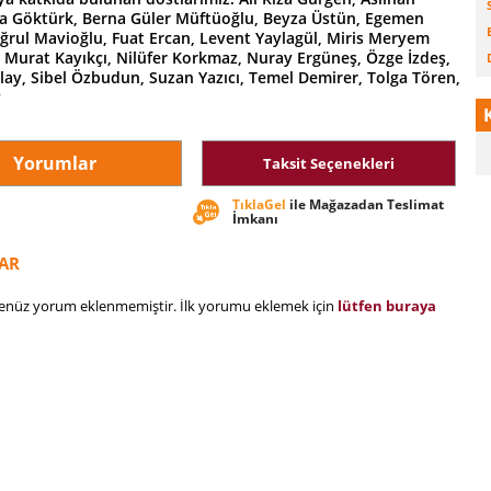
lla Göktürk, Berna Güler Müftüoğlu, Beyza Üstün, Egemen
uğrul Mavioğlu, Fuat Ercan, Levent Yaylagül, Miris Meryem
 Murat Kayıkçı, Nilüfer Korkmaz, Nuray Ergüneş, Özge İzdeş,
D
lay, Sibel Özbudun, Suzan Yazıcı, Temel Demirer, Tolga Tören,
y
Yorumlar
Taksit Seçenekleri
TıklaGel
ile Mağazadan Teslimat
İmkanı
AR
henüz yorum eklenmemiştir. İlk yorumu eklemek için
lütfen buraya