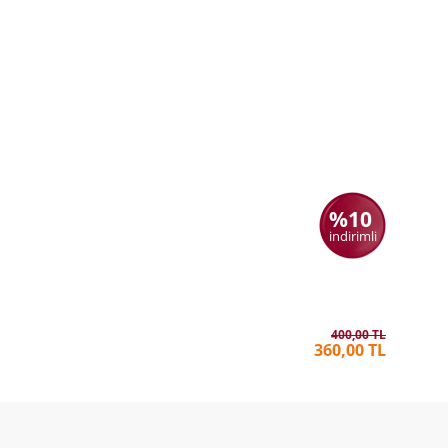
%10
indirimli
Kolay Tar
JOZEPHI
400,00 TL
360,00 TL