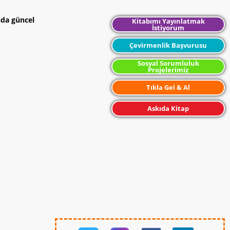
nda güncel
Kitabımı Yayınlatmak
İstiyorum
Çevirmenlik Başvurusu
Sosyal Sorumluluk
Projelerimiz
Tıkla Gel & Al
Askıda Kitap