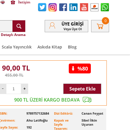
İletişim
0
ÜYE GIRIŞI
Veya Üye Ol
Detaylı Arama
Scala Yayıncılık
Askıda Kitap
Blog
90,00
TL
%80
455,00
TL
Sepete Ekle
900 TL ÜZERİ KARGO BEDAVA
ISBN:
9789757132684
Dizi Editörü:
Canan Feyyat
Çevirmen:
Ahu Latifoğlu
Kapak ve
Sibel İlkin
Sayfa
Uçuran
Sayfa Sayısı:
192
Tasarım: