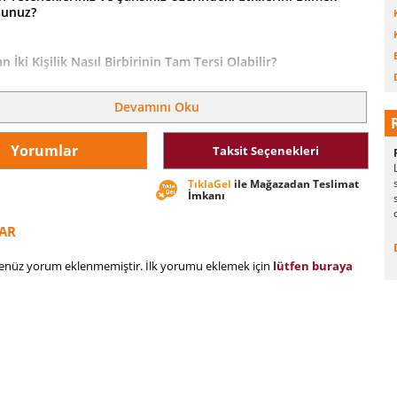
sunuz?
n İki Kişilik Nasıl Birbirinin Tam Tersi Olabilir?
Devamını Oku
 Uyan Renkler ve Giysiler Hangileridir?
Yorumlar
Taksit Seçenekleri
Arkadaşlarınızla, Öğretmenlerinizle ve Karşı Cinsle Nasıl
siniz?
TıklaGel
ile Mağazadan Teslimat
İmkanı
erde Başarılı Olabilirsiniz?
AR
henüz yorum eklenmemiştir. İlk yorumu eklemek için
lütfen buraya
li Kitapta Burcunuzun Tüm Özelliklerini Göreceksiniz!