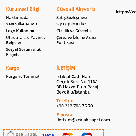
Kurumsal Bilgi
Güvenli Alışveriş
https://w
Hakkımızda
Satış Sözleşmesi
Yayın İlkelerimiz
Sipariş Koşulları
Logo Kullanımı
Gizlilik ve Güvenlik
Uluslararası Yayınevi
Çerez ve İzleme Aracı
Belgeleri
Politikası
Sosyal Sorumluluk
Projeleri
Kargo
İLETIŞIM
Kargo ve Teslimat
İstiklal Cad. Han
Geçidi Sok. No:116/
3B Hazzo Pulo Pasajı
Beyoğlu/İstanbul
Telefon:
+90 212 706 75 70
E-posta:
iletisim@scalakitapci.com