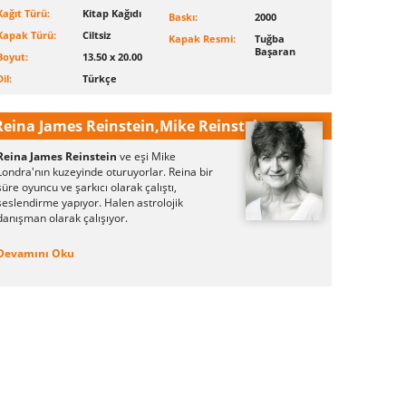
Kağıt Türü:
Kitap Kağıdı
Baskı:
2000
Kapak Türü:
Ciltsiz
Kapak Resmi:
Tuğba
Başaran
Boyut:
13.50 x 20.00
Dil:
Türkçe
Reina James Reinstein,Mike Reinstein
Reina James Reinstein
ve eşi Mike
Londra'nın kuzeyinde oturuyorlar. Reina bir
süre oyuncu ve şarkıcı olarak çalıştı,
seslendirme yapıyor. Halen astrolojik
danışman olarak çalışıyor.
Devamını Oku
Mike Reinstein
, İngilizce öğretmenliği
yapıyor. Melody Maker ve City Limits için
eleştirmen olarak çalıştı, Guardian ve New
Moon'da karikatürleri yayınlandı.