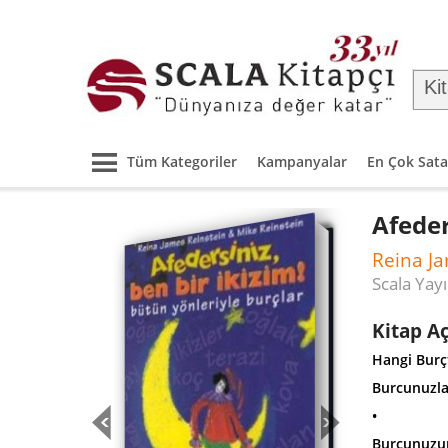
Tüm Kategoriler
Kampanyalar
En Çok Sata
Afeder
Reina Ja
Scala Yayı
Kitap A
H
angi Burç
B
urcunuzla 
•
B
urcunuzun